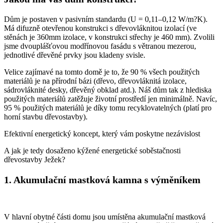
Dům je postaven v pasivním standardu (U = 0,11–0,12 W/m?K).
Má difuzně otevřenou konstrukci s dřevovláknitou izolací (ve
stěnách je 360mm izolace, v konstrukci střechy je 460 mm). Zvolili
jsme dvouplášťovou modřínovou fasádu s větranou mezerou,
jednotlivé dřevěné prvky jsou kladeny svisle.
Velice zajímavé na tomto domě je to, že 90 % všech použitých
materiálů je na přírodní bázi (dřevo, dřevovláknitá izolace,
sádrovláknité desky, dřevěný obklad atd.). Náš dům tak z hlediska
použitých materiálů zatěžuje životní prostředí jen minimálně. Navíc,
95 % použitých materiálů je díky tomu recyklovatelných (platí pro
horní stavbu dřevostavby).
Efektivní energetický koncept, který vám poskytne nezávislost
A jak je tedy dosaženo kýžené energetické soběstačnosti
dřevostavby Ježek?
1. Akumulační mastková kamna s výměníkem
V hlavní obytné části domu jsou umístěna akumulační mastková