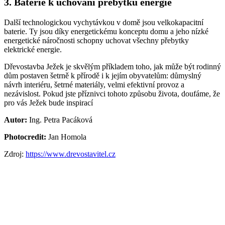
3. Baterie k uchování přebytků energie
Další technologickou vychytávkou v domě jsou velkokapacitní
baterie. Ty jsou díky energetickému konceptu domu a jeho nízké
energetické náročnosti schopny uchovat všechny přebytky
elektrické energie.
Dřevostavba Ježek je skvělým příkladem toho, jak může být rodinný
dům postaven šetrně k přírodě i k jejím obyvatelům: důmyslný
návrh interiéru, šetrné materiály, velmi efektivní provoz a
nezávislost. Pokud jste příznivci tohoto způsobu života, doufáme, že
pro vás Ježek bude inspirací
Autor:
Ing. Petra Pacáková
Photocredit:
Jan Homola
Zdroj:
https://www.drevostavitel.cz