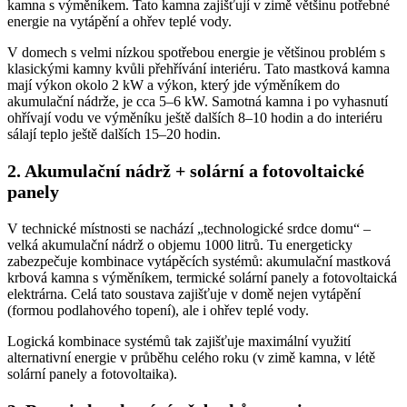
kamna s výměníkem. Tato kamna zajišťují v zimě většinu potřebné
energie na vytápění a ohřev teplé vody.
V domech s velmi nízkou spotřebou energie je většinou problém s
klasickými kamny kvůli přehřívání interiéru. Tato mastková kamna
mají výkon okolo 2 kW a výkon, který jde výměníkem do
akumulační nádrže, je cca 5–6 kW. Samotná kamna i po vyhasnutí
ohřívají vodu ve výměníku ještě dalších 8–10 hodin a do interiéru
sálají teplo ještě dalších 15–20 hodin.
2. Akumulační nádrž + solární a fotovoltaické
panely
V technické místnosti se nachází „technologické srdce domu“ –
velká akumulační nádrž o objemu 1000 litrů. Tu energeticky
zabezpečuje kombinace vytápěcích systémů: akumulační mastková
krbová kamna s výměníkem, termické solární panely a fotovoltaická
elektrárna. Celá tato soustava zajišťuje v domě nejen vytápění
(formou podlahového topení), ale i ohřev teplé vody.
Logická kombinace systémů tak zajišťuje maximální využití
alternativní energie v průběhu celého roku (v zimě kamna, v létě
solární panely a fotovoltaika).