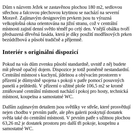
Dům s názvem Ježek se zastavěnou plochou 180 m2, sedlovou
střechou a falcovou plechovou krytinou se nachází na severní
Moravě. Zajímavým designovým prvkem jsou tu výrazná
velkoplošná okna orientována na jižní stranu, což v centrální
místnosti zajistí denní světlo téměř po celý den. Vnější obálku tvoří
předsazená dřevěná fasáda, která je díky použití modřínových prken
bezúdržbová a působí tradičně a příjemně.
Interiér s originální dispozicí
Pokud na vás dům zvenku působí standardně, uvnitř z něj budete
mít přesně opačný dojem. Dispozice je totiž poměrně nestandardní.
Centrální místnost s kuchyní, jídelnou a obývacím prostorem v
přízemí je důmyslně spojena s pokoji v patře pomocí posuvných
panelů a průhledů. V přízemí o užitné ploše 106,5 m2 se kromě
zmiňované centrální místnosti nachází i pokoj pro hosty, technická
místnost, koupelna a samostatné WC.
Dalším zajímavým detailem jsou světlíky ve střeše, které prosvětlují
nejen chodbu v prvním patře, ale přes galerii poskytují dostatek
světla také do centrální místnosti. V prvním patře s užitnou plochou
63,26 m2 je dostatek prostoru pro další tři pokoje, koupelnu a
samostatné WC.