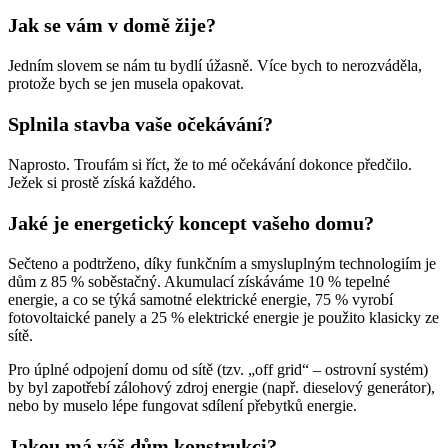
Jak se vám v domě žije?
Jedním slovem se nám tu bydlí úžasně. Více bych to nerozváděla,
protože bych se jen musela opakovat.
Splnila stavba vaše očekávání?
Naprosto. Troufám si říct, že to mé očekávání dokonce předčilo.
Ježek si prostě získá každého.
Jaké je energetický koncept vašeho domu?
Sečteno a podtrženo, díky funkčním a smysluplným technologiím je
dům z 85 % soběstačný. Akumulací získáváme 10 % tepelné
energie, a co se týká samotné elektrické energie, 75 % vyrobí
fotovoltaické panely a 25 % elektrické energie je použito klasicky ze
sítě.
Pro úplné odpojení domu od sítě (tzv. „off grid“ – ostrovní systém)
by byl zapotřebí zálohový zdroj energie (např. dieselový generátor),
nebo by muselo lépe fungovat sdílení přebytků energie.
Jakou má váš dům konstrukci?