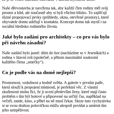
Naše dřevostavba je navržena tak, aby každý člen rodiny měl svůj
prostor a klid, ale současně aby si byli všichni blízko. To zajišťují
různé propojovací prvky (průhledy, okna, otevřené prostory), které
obyvatele domu udržují v kontaktu. Koncept domu tak myslí i na
sociální hledisko rodinného života.
Jaké bylo zadání pro architekty – co pro vás bylo
při návrhu zásadní?
Naše zadání bylo jasné: dům do hor (nacházíme se v Jeseníkách) a
rodina v hlavní roli (společně, a přitom maximální soukromí
každého člena „smečky“).
Co je podle vás na domě nejlepší?
Prostornost, vzdušnost a hodně světla. A galerie v prvním patře,
která slouží k propojení místností, je perfektní věc. Z vlastní
zkušenosti mohu říci, že ji ocení především ženy, které mají často
problém s tím být hotové a připravené na určitý čas, například na
večeři, rande, kino, a přítel na ně musí čekat. Skrze tuto vychytávku
si se svou drahou polovičkou můžu alespoň povídat a umírnit tím
jeho netrpělivost.