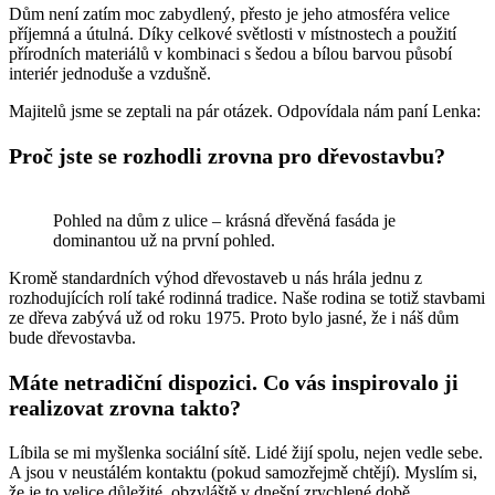
Dům není zatím moc zabydlený, přesto je jeho atmosféra velice
příjemná a útulná. Díky celkové světlosti v místnostech a použití
přírodních materiálů v kombinaci s šedou a bílou barvou působí
interiér jednoduše a vzdušně.
Majitelů jsme se zeptali na pár otázek. Odpovídala nám paní Lenka:
Proč jste se rozhodli zrovna pro dřevostavbu?
Pohled na dům z ulice – krásná dřevěná fasáda je
dominantou už na první pohled.
Kromě standardních výhod dřevostaveb u nás hrála jednu z
rozhodujících rolí také rodinná tradice. Naše rodina se totiž stavbami
ze dřeva zabývá už od roku 1975. Proto bylo jasné, že i náš dům
bude dřevostavba.
Máte netradiční dispozici. Co vás inspirovalo ji
realizovat zrovna takto?
Líbila se mi myšlenka sociální sítě. Lidé žijí spolu, nejen vedle sebe.
A jsou v neustálém kontaktu (pokud samozřejmě chtějí). Myslím si,
že je to velice důležité, obzvláště v dnešní zrychlené době.