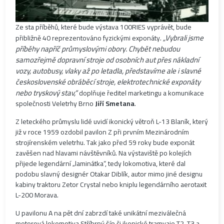
Ze sta příběhů, které bude výstava 100RIES vyprávět, bude
„Vybrali jsme
přibližně 40 reprezentováno fyzickými exponáty.
příběhy napříč průmyslovými obory. Chybět nebudou
samozřejmě dopravní stroje od osobních aut přes nákladní
vozy, autobusy, vlaky až po letadla, představíme ale i slavné
československé obráběcí stroje, elektrotechnické exponáty
nebo tryskový stav,“
doplňuje ředitel marketingu a komunikace
společnosti Veletrhy Brno
Jiří Smetana
.
Z leteckého průmyslu lidé uvidí ikonický větroň L-13 Blaník, který
již v roce 1959 ozdobil pavilon Z při prvním Mezinárodním
strojírenském veletrhu. Tak jako před 59 roky bude exponát
zavěšen nad hlavami návštěvníků. Na výstaviště po kolejích
přijede legendární „laminátka“, tedy lokomotiva, které dal
podobu slavný designér Otakar Diblík, autor mimo jiné designu
kabiny traktoru Zetor Crystal nebo kniplu legendárního aerotaxit
L-200 Morava.
U pavilonu A na pět dní zabrzdí také unikátní meziválečná
motorová lokomotiva Stříbrný šíp či ikonické tramvaje T2, T3 a