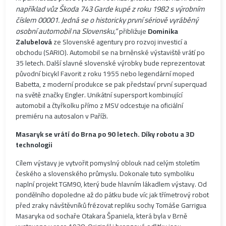
například vůz Škoda 743 Garde kupé z roku 1982 s výrobním
číslem 00001. Jedná se o historicky první sériově vyráběný
osobní automobil na Slovensku,“
přibližuje
Dominika
Zalubelová
ze Slovenské agentury pro rozvoj investicí a
obchodu (SARIO). Automobil se na brněnské výstaviště vrátí po
35 letech. Další slavné slovenské výrobky bude reprezentovat
původní bicykl Favorit z roku 1955 nebo legendární moped
Babetta, z moderní produkce se pak představí první superquad
na světě značky Engler. Unikátní supersport kombinující
automobil a čtyřkolku přímo z MSV odcestuje na oficiální
premiéru na autosalon v Paříži.
Masaryk se vrátí do Brna po 90 letech. Díky robotu a 3D
technologii
Cílem výstavy je vytvořit pomyslný oblouk nad celým stoletím
českého a slovenského průmyslu. Dokonale tuto symboliku
naplní projekt TGM90, který bude hlavním lákadlem výstavy. Od
pondělního dopoledne až do pátku bude víc jak třímetrový robot
před zraky návštěvníků frézovat repliku sochy Tomáše Garrigua
Masaryka od sochaře Otakara Španiela, která byla v Brně