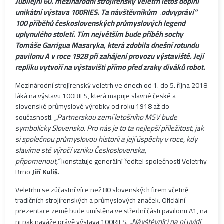
Jubilejní 60. mezinárodní strojírenský veletrh letos doplní
unikátní výstava 100RIES. Ta návštěvníkům „odvypráví“
100 příběhů československých průmyslových legend
uplynulého století. Tím největším bude příběh sochy
Tomáše Garrigua Masaryka, která zdobila dnešní rotundu
pavilonu A v roce 1928 při zahájení provozu výstaviště. Její
repliku vytvoří na výstavišti přímo před zraky diváků robot.
Mezinárodní strojírenský veletrh ve dnech od 1. do 5. října 2018
láká na výstavu 100RIES, která mapuje slavné české a
slovenské průmyslové výrobky od roku 1918 až do
„Partnerskou zemí letošního MSV bude
současnosti.
symbolicky Slovensko. Pro nás je to ta nejlepší příležitost, jak
si společnou průmyslovou historii a její úspěchy v roce, kdy
slavíme sté výročí vzniku Československa,
připomenout,“
konstatuje generální ředitel společnosti Veletrhy
Brno
Jiří Kuliš
.
Veletrhu se zúčastní více než 80 slovenských firem včetně
tradičních strojírenských a průmyslových značek. Oficiální
prezentace země bude umístěna ve střední části pavilonu A1, na
„Návštěvníci na ní uvidí
ni pak naváže právě výstava 100RIES.