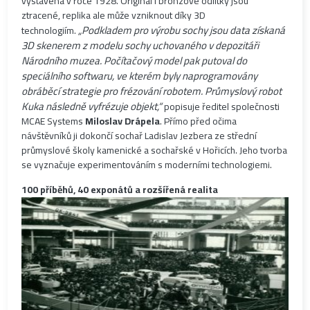
vystavena v roce 1928. Originál i bronzové odlitky jsou
ztracené, replika ale může vzniknout díky 3D
„Podkladem pro výrobu sochy jsou data získaná
technologiím.
3D skenerem z modelu sochy uchovaného v depozitáři
Národního muzea. Počítačový model pak putoval do
speciálního softwaru, ve kterém byly naprogramovány
obráběcí strategie pro frézování robotem. Průmyslový robot
Kuka následně vyfrézuje objekt,“
popisuje ředitel společnosti
MCAE Systems
Miloslav Drápela
. Přímo před očima
návštěvníků ji dokončí sochař Ladislav Jezbera ze střední
průmyslové školy kamenické a sochařské v Hořicích. Jeho tvorba
se vyznačuje experimentováním s moderními technologiemi.
100 příběhů, 40 exponátů a rozšířená realita