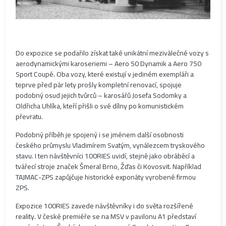
Do expozice se podařilo získat také unikátní meziválečné vozy s
aerodynamickými karoseriemi – Aero 50 Dynamik a Aero 750
Sport Coupé. Oba vozy, které existují v jediném exempláři a
teprve před pár lety prošly kompletní renovací, spojuje
podobný osud jejich tvůrců – karosářů Josefa Sodomky a
Oldřicha Uhlíka, kteří přišli o své dílny po komunistickém
převratu.
Podobný příběh je spojený i se jménem další osobnosti
českého průmyslu Vladimírem Svatým, vynálezcem tryskového
stavu. I ten návštěvníci 100RIES uvidí, stejně jako obráběcí a
tvářecí stroje značek Šmeral Brno, Žďas či Kovosvit. Například
TAJMAC-ZPS zapůjčuje historické exponáty vyrobené firmou
ZPS.
Expozice 100RIES zavede návštěvníky i do světa rozšířené
reality. V české premiéře se na MSV v pavilonu A1 představí