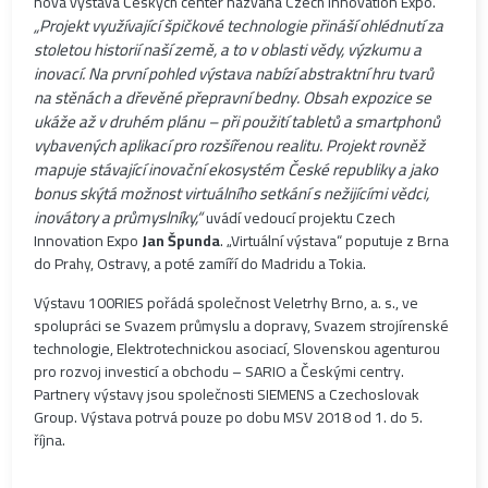
nová výstava Českých center nazvaná Czech Innovation Expo.
„Projekt využívající špičkové technologie přináší ohlédnutí za
stoletou historií naší země, a to v oblasti vědy, výzkumu a
inovací. Na první pohled výstava nabízí abstraktní hru tvarů
na stěnách a dřevěné přepravní bedny. Obsah expozice se
ukáže až v druhém plánu – při použití tabletů a smartphonů
vybavených aplikací pro rozšířenou realitu. Projekt rovněž
mapuje stávající inovační ekosystém České republiky a jako
bonus skýtá možnost virtuálního setkání s nežijícími vědci,
inovátory a průmyslníky,“
uvádí vedoucí projektu Czech
Innovation Expo
Jan Špunda
. „Virtuální výstava“ poputuje z Brna
do Prahy, Ostravy, a poté zamíří do Madridu a Tokia.
Výstavu 100RIES pořádá společnost Veletrhy Brno, a. s., ve
spolupráci se Svazem průmyslu a dopravy, Svazem strojírenské
technologie, Elektrotechnickou asociací, Slovenskou agenturou
pro rozvoj investicí a obchodu – SARIO a Českými centry.
Partnery výstavy jsou společnosti SIEMENS a Czechoslovak
Group. Výstava potrvá pouze po dobu MSV 2018 od 1. do 5.
října.