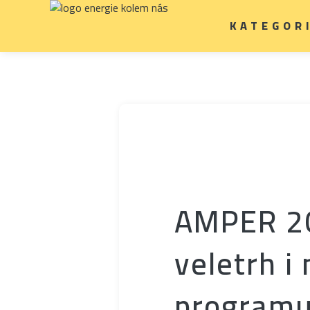
KATEGOR
AMPER 20
veletrh i
program