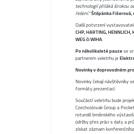
technologií přiláká širokou 
řešení.“
Štěpánka Fišerová, 
Další potvrzení vystavovatel
CHP, HARTING, HENNLICH, 
WEG či WIHA
.
Po několikaleté pauze
se vra
partnerem veletrhu je
Elektr
Novinky v doprovodném pr
Novinky čekají návštěvníky v
formáty prezentací.
Součástí veletrhu bude proje
Czechoslovak Group a Pocket V
rotundě brněnského výstavišt
údržby přes práci s daty a p
získat záznam konferenčního