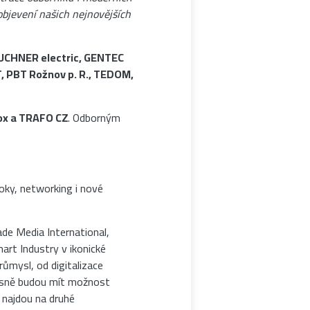
objevení našich nejnovějších
UCHNER electric, GENTEC
 PBT Rožnov p. R., TEDOM,
ox a TRAFO CZ
. Odborným
oky, networking i nové
ade Media International,
art Industry v ikonické
ůmysl, od digitalizace
učasně budou mít možnost
 najdou na druhé