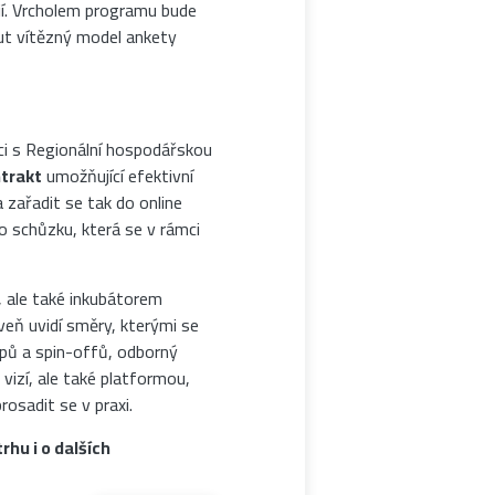
í. Vrcholem programu bude
ut vítězný model ankety
áci s Regionální hospodářskou
trakt
umožňující efektivní
 zařadit se tak do online
o schůzku, která se v rámci
, ale také inkubátorem
veň uvidí směry, kterými se
upů a spin-offů, odborný
izí, ale také platformou,
osadit se v praxi.
hu i o dalších