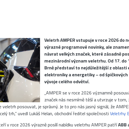
Veletrh AMPER vstupuje v roce 2026 do no
výrazné programové novinky, ale znamená
návrat velkých značek, které zásadně pos
mezinárodní význam veletrhu. Od 17. do 1
Brně představí to nejdůležitější z oblasti
elektroniky a energetiky – od špičkových
vývoje celého odvětví.
„AMPER se v roce 2026 významně posouvá 
značek nás nesmírně těší a utvrzuje v tom, 
 veletrh posouvat, je správný. Je to pro nás jasný signál, že AMPE
 celý trh,“ uvedl Lukáš Helan, obchodní ředitel společnosti
Veletrhy 
teří v roce 2026 výrazně posílí nabídku veletrhu AMPER patří
ABB a