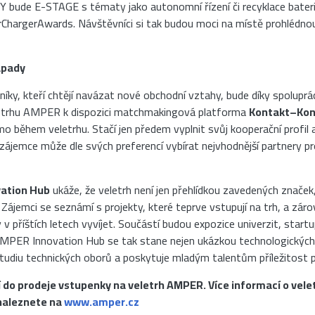
ude E-STAGE s tématy jako autonomní řízení či recyklace bateri
rChargerAwards. Návštěvníci si tak budou moci na místě prohlédno
ápady
íky, kteří chtějí navázat nové obchodní vztahy, bude díky spolupr
etrhu AMPER k dispozici matchmakingová platforma
Kontakt–Kon
 během veletrhu. Stačí jen předem vyplnit svůj kooperační profil a
 zájemce může dle svých preferencí vybírat nejvhodnější partnery pr
ation Hub
ukáže, že veletrh není jen přehlídkou zavedených značek
Zájemci se seznámí s projekty, které teprve vstupují na trh, a záro
v příštích letech vyvíjet. Součástí budou expozice univerzit, start
MPER Innovation Hub se tak stane nejen ukázkou technologických v
tudiu technických oborů a poskytuje mladým talentům příležitost pr
 do prodeje vstupenky na veletrh AMPER. Více informací o veletr
naleznete na
www.amper.cz