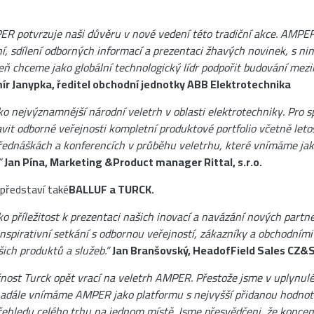
R potvrzuje naši důvěru v nové vedení této tradiční akce. AMPER 
í, sdílení odborných informací a prezentaci žhavých novinek, s n
ň chceme jako globální technologický lídr podpořit budování mezi
ír Janypka, ředitel obchodní jednotky ABB Elektrotechnika
nejvýznamnější národní veletrh v oblasti elektrotechniky. Pro spo
tavit odborné veřejnosti kompletní produktové portfolio včetně let
řednáškách a konferencích v průběhu veletrhu, které vnímáme jak
“
Jan Pína, Marketing &Product manager Rittal, s.r.o.
představí také
BALLUF a TURCK.
 příležitost k prezentaci našich inovací a navázání nových partn
nspirativní setkání s odbornou veřejností, zákazníky a obchodními
ich produktů a služeb.“
Jan Branšovský, HeadofField Sales CZ&SK
čnost Turck opět vrací na veletrh AMPER. Přestože jsme v uplynulé
, nadále vnímáme AMPER jako platformu s nejvyšší přidanou hodno
ehledu celého trhu na jednom místě. Jsme přesvědčeni, že koncen