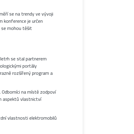
měří se na trendy ve vývoji
am konference je určen
i se mohou těšit
eletrh se stal partnerem
ologickými portály
razně rozšířený program a
. Odborníci na místě zodpoví
h aspektů vlastnictví
zdní vlastnosti elektromobilů