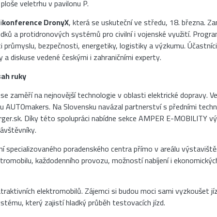
ploše veletrhu v pavilonu P.
i
konference DronyX
, která se uskuteční ve středu, 18. března. Za
dků a protidronových systémů pro civilní i vojenské využití. Progr
 průmyslu, bezpečnosti, energetiky, logistiky a výzkumu. Účastníc
y a diskuse vedené českými i zahraničními experty.
ah ruky
se zaměří na nejnovější technologie v oblasti elektrické dopravy. V
 AUTOmakers. Na Slovensku navázal partnerství s předními techn
arger.sk. Díky této spolupráci nabídne sekce AMPER E-MOBILITY vý
návštěvníky.
ní specializovaného poradenského centra přímo v areálu výstaviště
ektromobilu, každodenního provozu, možností nabíjení i ekonomickýc
 atraktivních elektromobilů. Zájemci si budou moci sami vyzkoušet jí
tému, který zajistí hladký průběh testovacích jízd.