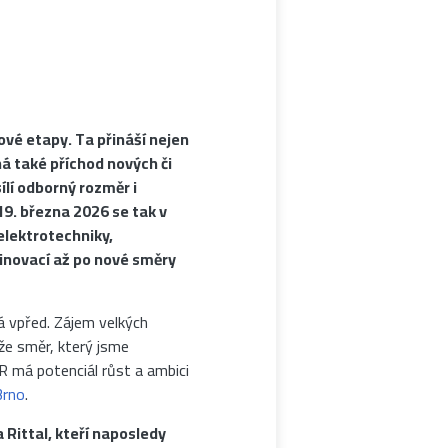
vé etapy. Ta přináší nejen
 také příchod nových či
ílí odborný rozměr i
9. března 2026 se tak v
 elektrotechniky,
 inovací až po nové směry
vpřed. Zájem velkých
že směr, který jsme
R má potenciál růst a ambici
Brno
.
 Rittal, kteří naposledy