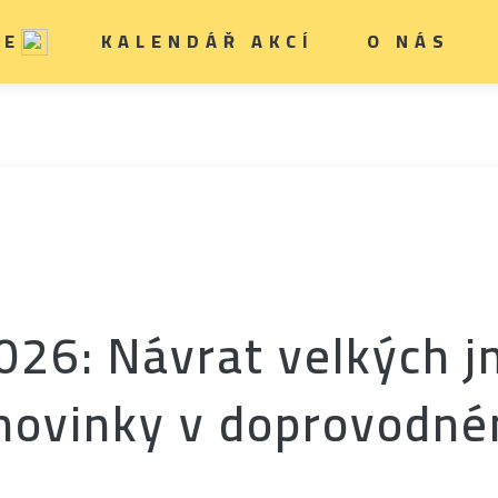
IE
KALENDÁŘ AKCÍ
O NÁS
26: Návrat velkých j
 novinky v doprovodn
u