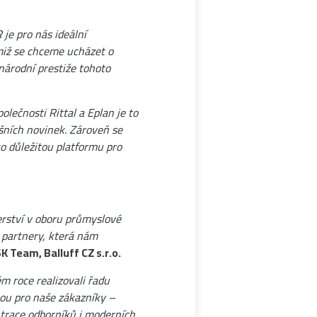
je pro nás ideální
imiž se chceme ucházet o
národní prestiže tohoto
lečnosti Rittal a Eplan je to
ošních novinek. Zároveň se
o důležitou platformu pro
erství v oboru průmyslové
 partnery, která nám
 Team, Balluff CZ s.r.o.
m roce realizovali řadu
tou pro naše zákazníky –
trace odborníků i moderních