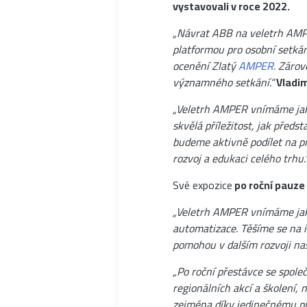
vystavovali v roce 2022.
„Návrat ABB na veletrh AMPE
platformou pro osobní setkán
ocenění Zlatý
AMPER.
Zárove
významného setkání.“
Vladim
„Veletrh AMPER vnímáme jako 
skvělá příležitost, jak předs
budeme aktivně podílet na p
rozvoj a edukaci celého trhu.
Své expozice
po roční pauze
„Veletrh AMPER vnímáme jako
automatizace. Těšíme se na i
pomohou v dalším rozvoji naš
„Po roční přestávce se spole
regionálních akcí a školení
zejména díky jedinečnému př