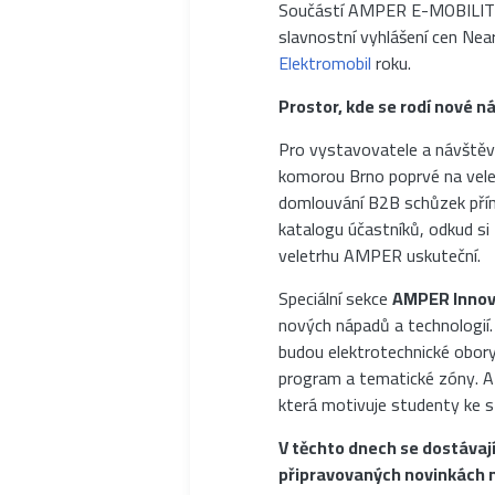
Součástí AMPER E-MOBILITY b
slavnostní vyhlášení cen Nea
Elektromobil
roku.
Prostor, kde se rodí nové n
Pro vystavovatele a návštěvn
komorou Brno poprvé na vel
domlouvání B2B schůzek přímo
katalogu účastníků, odkud si
veletrhu AMPER uskuteční.
Speciální sekce
AMPER Innov
nových nápadů a technologií. 
budou elektrotechnické obory 
program a tematické zóny. A
která motivuje studenty ke s
V těchto dnech se dostávají
připravovaných novinkách 