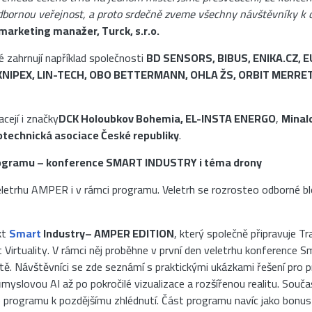
odbornou veřejnost, a proto srdečně zveme všechny návštěvníky k 
marketing manažer, Turck, s.r.o.
é zahrnují například společnosti
BD SENSORS, BIBUS, ENIKA.CZ, E
KNIPEX, LIN-TECH, OBO BETTERMANN, OHLA ŽS, ORBIT MERRET,
cejí i značky
DCK Holoubkov Bohemia, EL-INSTA ENERGO
,
Minal
otechnická asociace České republiky
.
ogramu – konference SMART INDUSTRY i téma drony
eletrhu AMPER i v rámci programu. Veletrh se rozrosteo odborné bl
kt
Smart
Industry– AMPER EDITION
, který společně připravuje Tr
irtuality. V rámci něj proběhne v první den veletrhu konference Sm
ě. Návštěvníci se zde seznámí s praktickými ukázkami řešení pro pr
růmyslovou AI až po pokročilé vizualizace a rozšířenou realitu. So
 programu k pozdějšímu zhlédnutí. Část programu navíc jako bonus