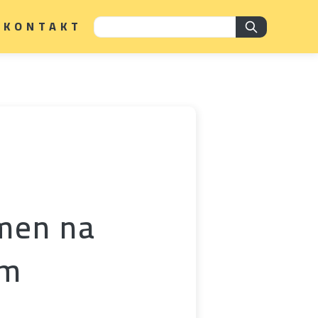
KONTAKT
men na
ém