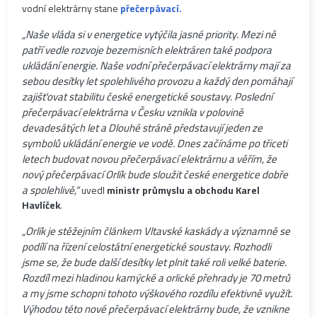
vodní elektrárny stane
přečerpávací.
„Naše vláda si v energetice vytýčila jasné priority. Mezi ně
patří vedle rozvoje bezemisních elektráren také podpora
ukládání energie. Naše vodní přečerpávací elektrárny mají za
sebou desítky let spolehlivého provozu a každý den pomáhají
zajišťovat stabilitu české energetické soustavy. Poslední
přečerpávací elektrárna v Česku vznikla v polovině
devadesátých let a Dlouhé stráně představují jeden ze
symbolů ukládání energie ve vodě. Dnes začínáme po třiceti
letech budovat novou přečerpávací elektrárnu a věřím, že
nový přečerpávací Orlík bude sloužit české energetice dobře
a spolehlivě,“
uvedl
ministr průmyslu a obchodu Karel
Havlíček
.
„Orlík je stěžejním článkem Vltavské kaskády a významně se
podílí na řízení celostátní energetické soustavy. Rozhodli
jsme se, že bude další desítky let plnit také roli velké baterie.
Rozdíl mezi hladinou kamýcké a orlické přehrady je 70 metrů
a my jsme schopni tohoto výškového rozdílu efektivně využít.
Výhodou této nové přečerpávací elektrárny bude, že vznikne