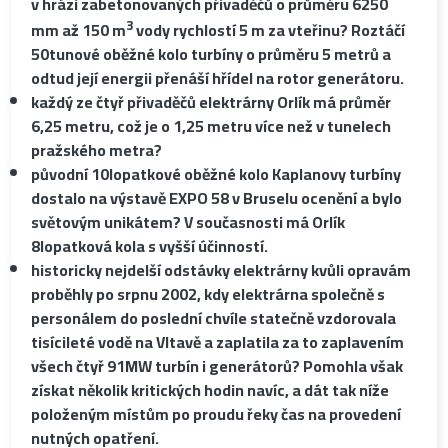
v hrázi zabetonovaných přivaděčů o průměru 6250
3
mm až 150 m
vody rychlostí 5 m za vteřinu? Roztáčí
50tunové oběžné kolo turbíny o průměru 5 metrů a
odtud její energii přenáší hřídel na rotor generátoru.
každý ze čtyř přivaděčů elektrárny Orlík má průměr
6,25 metru, což je o 1,25 metru více než v tunelech
pražského metra?
původní 10lopatkové oběžné kolo Kaplanovy turbíny
dostalo na výstavě EXPO 58 v Bruselu ocenění a bylo
světovým unikátem? V současnosti má Orlík
8lopatková kola s vyšší účinností.
historicky nejdelší odstávky elektrárny kvůli opravám
proběhly po srpnu 2002, kdy elektrárna společně s
personálem do poslední chvíle statečně vzdorovala
tisícileté vodě na Vltavě a zaplatila za to zaplavením
všech čtyř 91MW turbín i generátorů? Pomohla však
získat několik kritických hodin navíc, a dát tak níže
položeným místům po proudu řeky čas na provedení
nutných opatření.