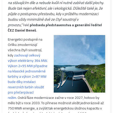
na stávajícím díle a nebude kvůli ní nutné zabírat další plochy.
Bude tak nejen efektivní, ale i ekologická. Důležité také je, že
půjde o postupnou přestavbu, kdy v průběhu modernizaci
budou vždy minimálně dvě ze čtyř soustrojí v
provozu,“
řekl
předseda představenstva a generální ředitel
ČEZ Daniel Beneš
.
Energetici postupně na
Orlíku zmodernizují
všechna čtyři soustrojí,
kdy
zachovají celkový
výkon elektrárny 364 MW.
Výkon 2×95 MW připadne
na klasické jednosměrné
turbíny a výkon 2×87 MW
bude díky instalaci
reverzních turbín sloužit
pro přečerpávací
režim.
Ostrá fáze modernizace začne v roce 2027, hotovo by
mělo být v roce 2033. To přinese možnost uložit jednorázově až
750 MWh energie, a zvýšit tak energetickou úložnou kapacitu v