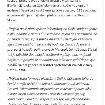
českých přečerpávacích elektrárnách o více než 12 %.
Efektivnější a ekologičtější elektrárna přispěje ke zlepšení
možností řízení celé české energetické soustavy. ČEZ své plány
úzce koordinuje s majitelem přehrady, společností Povodí
Vltavy.
„Projekt nové přečerpávací elektrárny na Orlíku podporujeme
a dlouhodobě o něm s ČEZ jednáme. Je pro nás podstatné, že
při modernizaci a přestavbě elektrárny nedojde k žádným
zásadním zásahům do stavby vodního díla ani do úrovně
provozních hladin definovaných Manipulačním řádem. Stejně
tak je důležité, že nedojde k záborům půdy nebo majetků
obyvatel a projekt se nedotkne ani rekreace, lodní dopravy a
rybářů,“
uvedl
generální ředitel společnosti Povodí Vltavy
Petr Kubala
.
„Projekt transformace elektrárny Orlík je důkazem toho, že
české strojírenství a technická odbornost mají světovou
úroveň. Takto komplexní projekt lze realizovat pouze díky
dlouholetým zkušenostem v oblasti hydroenergetiky,
inovativnímu přístupu a spolupráci špičkových odborníků.
Velmi nás těší důvěra společnosti ČEZ a jsme hrdí, že