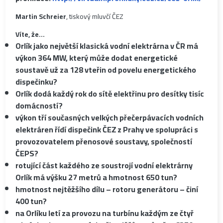
Martin Schreier
, tiskový mluvčí ČEZ
Víte, že…
Orlík jako největší klasická vodní elektrárna v ČR má
výkon 364 MW, který může dodat energetické
soustavě už za 128 vteřin od povelu energetického
dispečinku?
Orlík dodá každý rok do sítě elektřinu pro desítky tisíc
domácností?
výkon tří současných velkých přečerpávacích vodních
elektráren řídí dispečink ČEZ z Prahy ve spolupráci s
provozovatelem přenosové soustavy, společností
ČEPS?
rotující část každého ze soustrojí vodní elektrárny
Orlík má výšku 27 metrů a hmotnost 650 tun?
hmotnost nejtěžšího dílu – rotoru generátoru – činí
400 tun?
na Orlíku letí za provozu na turbínu každým ze čtyř