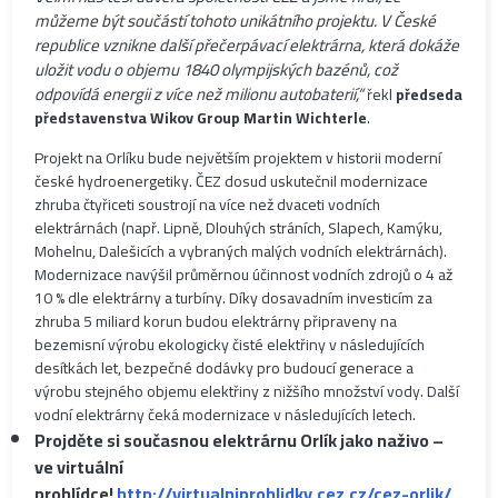
můžeme být součástí tohoto unikátního projektu. V České
republice vznikne další přečerpávací elektrárna, která dokáže
uložit vodu o objemu 1840 olympijských bazénů, což
odpovídá energii z více než milionu autobaterií,“
řekl
předseda
představenstva Wikov Group Martin Wichterle
.
Projekt na Orlíku bude největším projektem v historii moderní
české hydroenergetiky. ČEZ dosud uskutečnil modernizace
zhruba čtyřiceti soustrojí na více než dvaceti vodních
elektrárnách (např. Lipně, Dlouhých stráních, Slapech, Kamýku,
Mohelnu, Dalešicích a vybraných malých vodních elektrárnách).
Modernizace navýšil průměrnou účinnost vodních zdrojů o 4 až
10 % dle elektrárny a turbíny. Díky dosavadním investicím za
zhruba 5 miliard korun budou elektrárny připraveny na
bezemisní výrobu ekologicky čisté elektřiny v následujících
desítkách let, bezpečné dodávky pro budoucí generace a
výrobu stejného objemu elektřiny z nižšího množství vody. Další
vodní elektrárny čeká modernizace v následujících letech.
Projděte si současnou elektrárnu Orlík jako naživo –
ve virtuální
prohlídce!
http://virtualniprohlidky.cez.cz/cez-orlik/