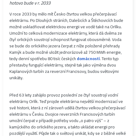
hotovo bude v r. 2033
V roce 2033 by mělo mít Česko čtvrtou velkou přečerpávací
elektrárnu. Po Dlouhých stráních, Dalešicích a Štěchovicích bude
možné uskladňovat elektrickou energii ve vodě také na Orlíku.
Umožní to celková modernizace elektrárny, která dá dvěma ze
čtyř orlických soustrojí schopnost fungovat obousměrně. Voda
se bude do orlického jezera čerpat z níže položené přehrady
Kamýk a bude možné uložit jednorázově až 750 MWh energie,
tedy denní spotřebu 80 tisíc českých
domácností
. Tento typ
přestavby fungující elektrárny, stejně tak jako výměna dvou
Kaplanových turbín za reverzní Francisovy, budou světovými
unikáty.
Před 63 lety zahájilo provoz poslední ze čtyř soustrojí vodní
elektrárny Orlík. Teď projde elektrárna největší modernizací ve
své historii, která z ní zároveň udělá čtvrtou velkou přečerpávací
elektrárnu v Česku. Dvojice reverzních Francisových turbín
umožní čerpat v případě potřeby vodu „o patro výš“ – z
kamýckého do orlického jezera, a takto ukládat energii pro
pozdější využití. Půjde tak o světový unikát, kdy se z běžné velké