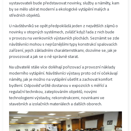
vystavovateli bude představovat novinky, služby a náměty, kam
by se mělo ubírat moderní a ekologické vytápění malých a
středních objektů.
U návštěvníků se opět předpokládá jeden z největších zájmů o
novinky v otopných systémech, zvlášť když řada z nich bude
v provozu na venkovních výstavních plochách. Seznámit se zde
návštěvníci mohou s nejrůznějšími typy konstrukcí spalovacích
zařízení, jejich základními charakteristikami, dozvíme se, jak je
provozovat a jak se o ně správně starat.
Na uživatelé stále více doléhají pořizovací a provozní náklady
moderního vytápění. Návštěvníci výstavy proto od ní očekávají
náměty, jak je možno na vytápění ušetřit a zachovat komfort
bydlení. Odpověď určitě dostanou v expozicích s měřící a
regulační technikou, zateplováním objektů, novými
technologiemi výstavby, rekonstrukcemi, novinkami ve
stavebních a izolačních materiálech a dalších oborech.