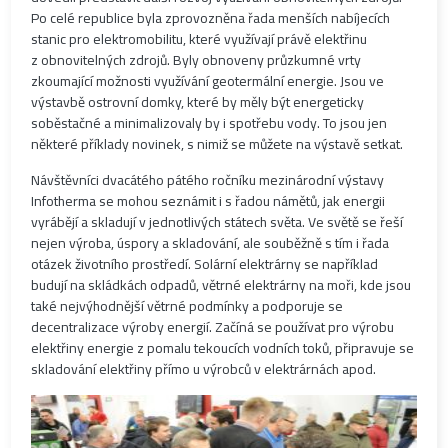
Po celé republice byla zprovozněna řada menších nabíjecích
stanic pro elektromobilitu, které využívají právě elektřinu
z obnovitelných zdrojů. Byly obnoveny průzkumné vrty
zkoumající možnosti využívání geotermální energie. Jsou ve
výstavbě ostrovní domky, které by měly být energeticky
soběstačné a minimalizovaly by i spotřebu vody. To jsou jen
některé příklady novinek, s nimiž se můžete na výstavě setkat.
Návštěvníci dvacátého pátého ročníku mezinárodní výstavy
Infotherma se mohou seznámit i s řadou námětů, jak energii
vyrábějí a skladují v jednotlivých státech světa. Ve světě se řeší
nejen výroba, úspory a skladování, ale souběžně s tím i řada
otázek životního prostředí. Solární elektrárny se například
budují na skládkách odpadů, větrné elektrárny na moři, kde jsou
také nejvýhodnější větrné podmínky a podporuje se
decentralizace výroby energií. Začíná se používat pro výrobu
elektřiny energie z pomalu tekoucích vodních toků, připravuje se
skladování elektřiny přímo u výrobců v elektrárnách apod.