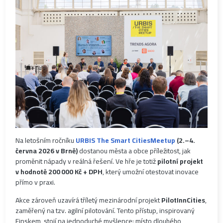
Na letošním ročníku
URBIS The Smart CitiesMeetup
(2.–4.
června 2026 v Brně)
dostanou města a obce příležitost, jak
proměnit nápady v reálná řešení. Ve hře je totiž
pilotní projekt
v hodnotě 200
000 K
č + DPH
, který umožní otestovat inovace
přímo v praxi.
Akce zároveň uzavírá tříletý mezinárodní projekt
PilotInnCities
,
zaměřený na tzv. agilní pilotování. Tento přístup, inspirovaný
Finskem, stojí na jednoduché myšlence: místo dlouhého