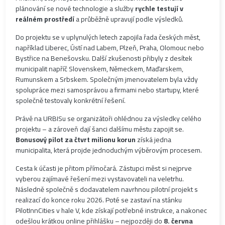
plánování se nové technologie a služby
rychle testují v
reálném prostředí
a průběžně upravují podle výsledků.
Do projektu se v uplynulých letech zapojila řada českých měst,
například Liberec, Ústí nad Labem, Plzeň, Praha, Olomouc nebo
Bystřice na Benešovsku. Další zkušenosti přibyly z desítek
municipalit napříč Slovenskem, Německem, Maďarskem,
Rumunskem a Srbskem. Společným jmenovatelem byla vždy
spolupráce mezi samosprávou a firmami nebo startupy, které
společně testovaly konkrétní řešení.
Právě na URBISu se organizátoři ohlédnou za výsledky celého
projektu – a zároveň dají šanci dalšímu městu zapojit se.
Bonusový pilot za čtvrt milionu korun
získá jedna
municipalita, která projde jednoduchým výběrovým procesem.
Cesta k účasti je přitom přímočará. Zástupci měst si nejprve
vyberou zajímavé řešení mezi vystavovateli na veletrhu.
Následně společně s dodavatelem navrhnou pilotní projekt s
realizací do konce roku 2026. Poté se zastaví na stánku
PilotInnCities v hale V, kde získají potřebné instrukce, a nakonec
odešlou krátkou online přihlášku – nejpozději do
8. června