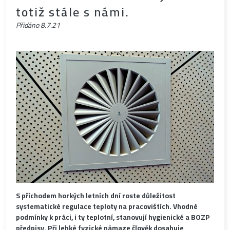
totiž stále s námi.
Přidáno
8.7.21
S příchodem horkých letních dní roste důležitost
systematické regulace teploty na pracovištích. Vhodné
podmínky k práci, i ty teplotní, stanovují hygienické a BOZP
předpisy. Při lehké fyzické námaze člověk dosahuje