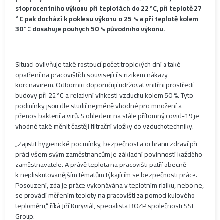
stoprocentního výkonu při teplotách do 22°C, při teplotě 27
°C pak dochází k poklesu výkonu o 25 % a při teplotě kolem
30°C dosahuje pouhých 50 % původního výkonu.
Situaci ovlivňuje také rostoucí počet tropických dní a také
opatření na pracovištích související s rizikem nákazy
koronavirem. Odborníci doporučují udržovat vnitřní prostředí
budovy při 22°C a relativní vlhkosti vzduchu kolem 50 %. Tyto
podmínky jsou dle studií nejméně vhodné pro množení a
přenos bakterií a virů. S ohledem na stále přítomný covid-19 je
vhodné také měnit častěji filtrační vložky do vzduchotechniky.
„Zajistit hygienické podmínky, bezpečnost a ochranu zdraví při
práci všem svým zaměstnancům je základní povinností každého
zaměstnavatele. A právě teplota na pracovišti patří obecně
k nejdiskutovanějším tématům týkajícím se bezpečnosti práce.
Posouzení, zda je práce vykonávána v teplotním riziku, nebo ne,
se provádí měřením teploty na pracovišti za pomoci kulového
teploměru,“ říká Jiří Kuryviál, specialista BOZP společnosti SSI
Group.