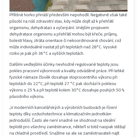
Přílišné horko přináší především nepohodlí. Negativně však také
působí na náš zdravotní stav, kdy může dojít až k přehřátí
organismu, dehydrataci a vyčerpání. Vnějším projevem
dehydratace organismu a přehřátí mohou být křeče, průjmy,
bolesti hlavy, ztráta orientace či nekoordinované chování, což
může individuálně nastat již při teplotách nad 28°C. Vysoké
riziko je pak při 36°C a vyšších teplotách.
Dalšími vedlejšími účinky nevhodně regulované teploty jsou
pokles pracovní výkonnosti a kvality odváděné práce. Při lehké
fyzické námaze člověk dosahuje stoprocentního výkonu při
teplotách do 22°C, při teplotě 27 °C pak dochází k poklesu
výkonu o 25 % a při teplotě kolem 30°C dosahuje pouhých 50 %
původního výkonu.
„V moderních kancelářských a výrobních budovách je řízení
teploty díky vzduchotechnice a klimatizačním jednotkám
jednodušší. Často ale není snadné se shodnout na ideální
teplotě pro všechny zaměstnance, někteří si totiž naopak stěžují
na chladné prostředí. Snažíme se ale se zaměstnavateli najít