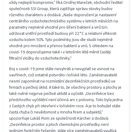
vždy nejlepší kompromis,“ říká Ondřej Mareček, obchodní ředitel
společnosti SSI Group, která zajišťuje správu stovky budov
různého charakteru a dodává: „Naše doporučení je nastavení
centrálního vzduchotechnického systému v letních měsících na
parametry nejméně vhodné pro šíření bakterií a virů tzn.
udržovat vnitřní prostředí budovy při 22°C a relativní vlhkosti
vzduchu kolem 50%. Tyto podmínky jsou dle studií nejméně
vhodné pro množení a přenos bakterií a virů. S ohledem na
covid-19 doporučujeme také i v letošním létě měnit častěji
filtrační vložky do vzduchotechniky.“
Boj s covid-19 jsme stále nevyhráli a nevyplatí se usnout na
vavřínech, což ostatně potvrdilo i loňské léto. Zaměstnavatelé
nesmí zapomínat na rozmístění dezinfekčních prostředků ve
firmách a pečlivý úklid. A také to, že všechny prostory a plochy je
také nutné nejprve pečlivě uklidit a vyčistit. „Dezinfekce bez
předchozího vyčištění není účinná ani z poloviny. Toto byla jedna
z častých chyb při otevření v loňském roce. A je to bohužel stále
častá chyba či nevědomost u mnoha firem a subjektů,“
upozorňuje Lukáš Rom ze společnosti Kärcher a dodává:
„Dezinfekce prostor a ploch chemickými prostředky není
jediným funkčním řešením, stále více zaměstnavatelů využívá