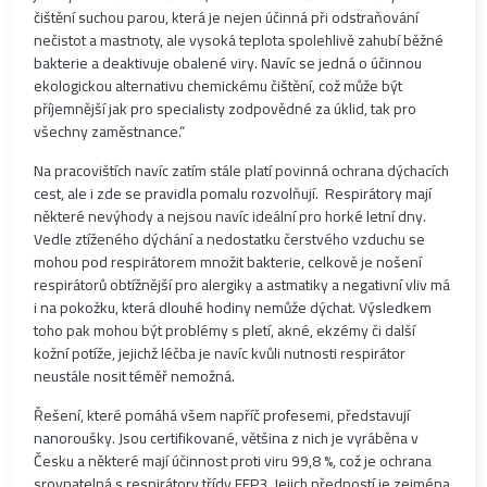
čištění suchou parou, která je nejen účinná při odstraňování
nečistot a mastnoty, ale vysoká teplota spolehlivě zahubí běžné
bakterie a deaktivuje obalené viry. Navíc se jedná o účinnou
ekologickou alternativu chemickému čištění, což může být
příjemnější jak pro specialisty zodpovědné za úklid, tak pro
všechny zaměstnance.“
Na pracovištích navíc zatím stále platí povinná ochrana dýchacích
cest, ale i zde se pravidla pomalu rozvolňují. Respirátory mají
některé nevýhody a nejsou navíc ideální pro horké letní dny.
Vedle ztíženého dýchání a nedostatku čerstvého vzduchu se
mohou pod respirátorem množit bakterie, celkově je nošení
respirátorů obtížnější pro alergiky a astmatiky a negativní vliv má
i na pokožku, která dlouhé hodiny nemůže dýchat. Výsledkem
toho pak mohou být problémy s pletí, akné, ekzémy či další
kožní potíže, jejichž léčba je navíc kvůli nutnosti respirátor
neustále nosit téměř nemožná.
Řešení, které pomáhá všem napříč profesemi, představují
nanoroušky. Jsou certifikované, většina z nich je vyráběna v
Česku a některé mají účinnost proti viru 99,8 %, což je ochrana
srovnatelná s respirátory třídy FFP3. Jejich předností je zejména