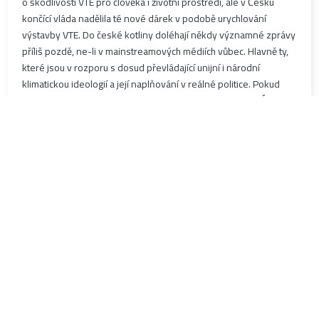
o škodlivosti VTE pro člověka i životní prostředí, ale v Česku
končící vláda nadělila té nové dárek v podobě urychlování
výstavby VTE. Do české kotliny doléhají někdy významné zprávy
příliš pozdě, ne-li v mainstreamových médiích vůbec. Hlavně ty,
které jsou v rozporu s dosud převládající unijní i národní
klimatickou ideologií a její naplňování v reálné politice. Pokud
přímo nejde o jakýsi podivný fázový posun. Kdo u nás v Česku
četl například informaci, že francouzská Státní rada zrušila
povolení pro výstavbu nových větrných elektráren? Stalo se tak
již 8. března 2024 na základě žaloby 16 organizací v čele
s Federací pro udržitelné životní prostředí (Fédération…