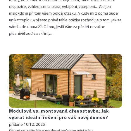
dispozice, vzhled, cena, okna, vytápění, zateplení… Ale jen
málokdo si při tom všem položí otázku: A kudy mi z domu bude
unikat teplo? A přesto právě tahle otázka rozhoduje o tom, jak se
vám bude doma žít. O tom, jestli vám za pár let nezačne
plesnivět zeď za skříní,…
Modulová vs. montovaná dřevostavba: Jak
vybrat ideální řešení pro váš nový domov?
přidáno 10.12. 2025
Pokud se zajímáte o moderní způsoby výstavby,