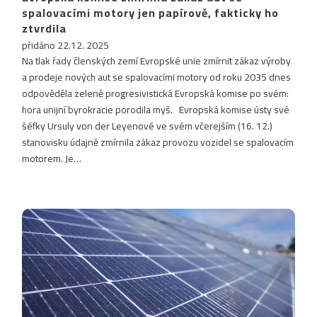
spalovacími motory jen papírově, fakticky ho
ztvrdila
přidáno 22.12. 2025
Na tlak řady členských zemí Evropské unie zmírnit zákaz výroby
a prodeje nových aut se spalovacími motory od roku 2035 dnes
odpověděla zeleně progresivistická Evropská komise po svém:
hora unijní byrokracie porodila myš. Evropská komise ústy své
šéfky Ursuly von der Leyenové ve svém včerejším (16. 12.)
stanovisku údajně zmírnila zákaz provozu vozidel se spalovacím
motorem. Je…