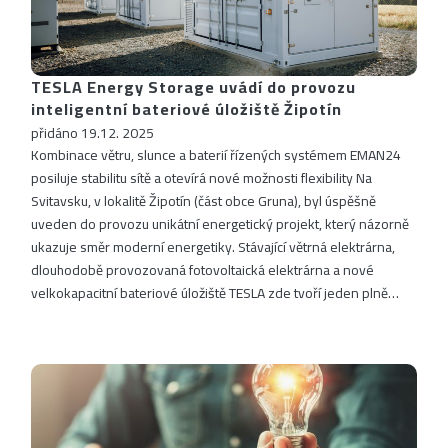
TESLA Energy Storage uvádí do provozu
inteligentní bateriové úložiště Žipotín
přidáno 19.12. 2025
Kombinace větru, slunce a baterií řízených systémem EMAN24
posiluje stabilitu sítě a otevírá nové možnosti flexibility Na
Svitavsku, v lokalitě Žipotín (část obce Gruna), byl úspěšně
uveden do provozu unikátní energetický projekt, který názorně
ukazuje směr moderní energetiky. Stávající větrná elektrárna,
dlouhodobě provozovaná fotovoltaická elektrárna a nové
velkokapacitní bateriové úložiště TESLA zde tvoří jeden plně…