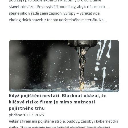
podlaží[1]. To podle expertů z Platformy pro udržitelné
stavebnictví ze dřeva vytváří podmínky, aby u nás mohlo –
stejně jako v řadě zemí západní Evropy – vznikat více
ekologických staveb z tohoto udržitelného materiálu. Na…
Když pojištění nestačí. Blackout ukázal, že
klíčové riziko firem je mimo možnosti
pojistného trhu
přidáno 13.12. 2025
Většina firem má pojištěné stroje, budovy, zásoby i kybernetická
rizika. Přesto existuje jedno kritické ohrožení, které zůstává