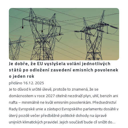
Je dobře, že EU vyslyšela volání jednotlivých
států po odložení zavedení emisních povolenek
o jeden rok
přidáno 16.12. 2025
Je to důvod k určité úlevě, protože to znamená, že se
domácnostem v roce 2027 citelně nezdraží plyn, uhlí, benzín ani
nafta – minimálně ne kvůli emisním povolenkám. Předsednictví
Rady Evropské unie a zástupci Evropského parlamentu dosáhli v
úterý pozdě večer předběžné politické dohody na úpravě
unijních klimatických pravidel. Jejich součástí bude cíl snížit do…