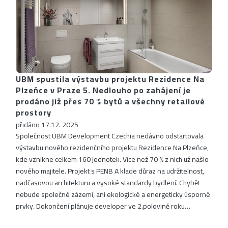
UBM spustila výstavbu projektu Rezidence Na
Plzeňce v Praze 5. Nedlouho po zahájení je
prodáno již přes 70 % bytů a všechny retailové
prostory
přidáno 17.12. 2025
Společnost UBM Development Czechia nedávno odstartovala
výstavbu nového rezidenčního projektu Rezidence Na Plzeňce,
kde vznikne celkem 160 jednotek. Více než 70 % z nich už našlo
nového majitele. Projekt s PENB A klade důraz na udržitelnost,
nadčasovou architekturu a vysoké standardy bydlení. Chybět
nebude společné zázemí, ani ekologické a energeticky úsporné
prvky. Dokončení plánuje developer ve 2.polovině roku…