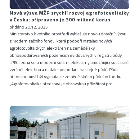
Nová výzva MŽP zrychlí rozvoj agrofotovoltaiky
v Česku: připraveno je 300 milionů korun
přidáno 20.12. 2025
Ministerstvo životního prostředí vyhlašuje novou dotační výzvu
z Modernizačního fondu, která podpoří instalaci nových
agrofotovoltaických elektráren na zemědělsky
obhospodařovaných pozemcích evidovaných v registru půdy
LPIS. Jedná se o moderní solární elektrárny umožňující současně
vyrábět elektřinu a nadále hospodařit na stejné půdě. Půda
přitom nemusí být vyjmuta ze zemědělského půdního fondu.
„Agrofotovoltaika představuje obrovskou příležitost pro…