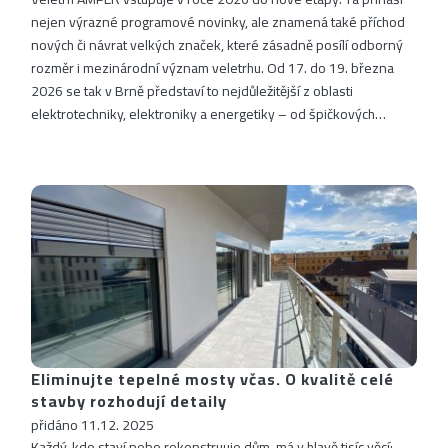
nejen výrazné programové novinky, ale znamená také příchod
nových či návrat velkých značek, které zásadně posílí odborný
rozměr i mezinárodní význam veletrhu. Od 17. do 19. března
2026 se tak v Brně představí to nejdůležitější z oblasti
elektrotechniky, elektroniky a energetiky – od špičkových…
Eliminujte tepelné mosty včas. O kvalitě celé
stavby rozhodují detaily
přidáno 11.12. 2025
Každý, kdo staví nebo rekonstruuje dům, má v hlavě tisíc věcí: