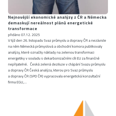
Nejnovější ekonomické analýzy z ČR a Německa
demaskují nereálnost plánů energetické
transformace
přidáno 07.12. 2025
V týž den 26. listopadu Svaz průmyslu a dopravy ČR a nezávisle
na něm Německá průmyslová a obchodní komora publikovaly
analýzy, které označily náklady na zelenou transformaci
energetiky v souladu s dekarbonizačními cíli EU za finančně
nepřijatelné. Česká zelená deziluze v chápání Svazu průmyslu
a dopravy ČR Česká analýza, kterou pro Svaz průmyslu
a dopravy ČR (SPD ČR) vypracovala energetická konzultační
firma EGU,…