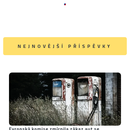
NEJNOVĚJŠÍ PŘÍSPĚVKY
Evropská komise zmírnila zákaz aut se