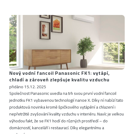
Nový vodní fancoil Panasonic FK1: vytápí,
chladí a zároveň zlepšuje kvalitu vzduchu
přidáno 15.12. 2025
Společnost Panasonic uvedla na trh svou první vodní fancoil
jednotku FK1 vybavenou technologií nanoe X. Díky ní nabízí tato
produktová novinka kromě špičkového vytápění a chlazení i
nepřetržité zvyšování kvality vzduchu v interiéru. Navíc je velkou
výhodou fakt, že se FK1 hodí do různých prostředí – do
domácností, kanceláří i restaurací. Díky elegantnímu a