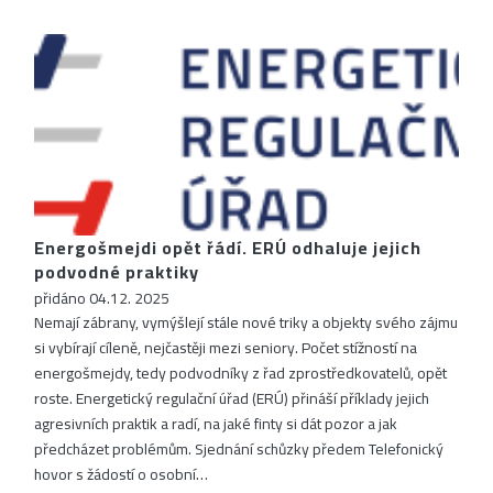
Energošmejdi opět řádí. ERÚ odhaluje jejich
podvodné praktiky
přidáno 04.12. 2025
Nemají zábrany, vymýšlejí stále nové triky a objekty svého zájmu
si vybírají cíleně, nejčastěji mezi seniory. Počet stížností na
energošmejdy, tedy podvodníky z řad zprostředkovatelů, opět
roste. Energetický regulační úřad (ERÚ) přináší příklady jejich
agresivních praktik a radí, na jaké finty si dát pozor a jak
předcházet problémům. Sjednání schůzky předem Telefonický
hovor s žádostí o osobní…