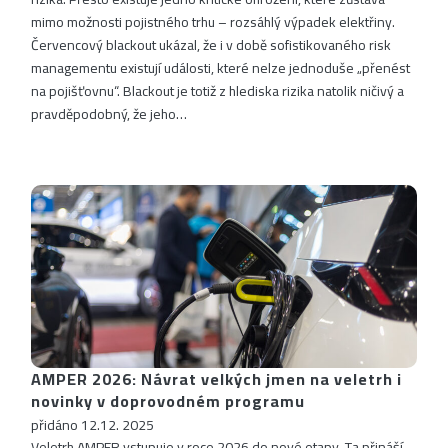
mimo možnosti pojistného trhu – rozsáhlý výpadek elektřiny.
Červencový blackout ukázal, že i v době sofistikovaného risk
managementu existují události, které nelze jednoduše „přenést
na pojišťovnu“. Blackout je totiž z hlediska rizika natolik ničivý a
pravděpodobný, že jeho…
AMPER 2026: Návrat velkých jmen na veletrh i
novinky v doprovodném programu
přidáno 12.12. 2025
Veletrh AMPER vstupuje v roce 2026 do nové etapy. Ta přináší