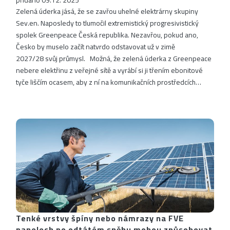
přidáno 09.12. 2025
Zelená úderka jásá, že se zavřou uhelné elektrárny skupiny
Sev.en. Naposledy to tlumočil extremistický progresivistický
spolek Greenpeace Česká republika. Nezavřou, pokud ano,
Česko by muselo začít natvrdo odstavovat už v zimě
2027/28 svůj průmysl. Možná, že zelená úderka z Greenpeace
nebere elektřinu z veřejné sítě a vyrábí si ji třením ebonitové
tyče liščím ocasem, aby z ní na komunikačních prostředcích…
Tenké vrstvy špíny nebo námrazy na FVE
panelech po odtátém sněhu mohou způsobovat