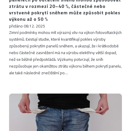
ztrátu v rozmezí 20–40 %, částečné nebo
vrstvené pokrytí sněhem může způsobit pokles
výkonu až o 50 %
přidáno 08.12. 2025
Zimní podmínky mohou mít výrazný vliv na výkon fotovoltaických
systémů. Existují studie, které kvantifikují pokles výroby
způsobený pokrytím panelů sněhem, a ukazují, že i krátkodobé
nebo částečné zasněžení má na výrobu elektřiny větší dopad,
než se běžně předpokládá. Výzkumy potvrzují, že sníh
nezpůsobuje jen okamžitou ztrátu výkonu během pokrytí panelu,
ale také následné znečištění po…