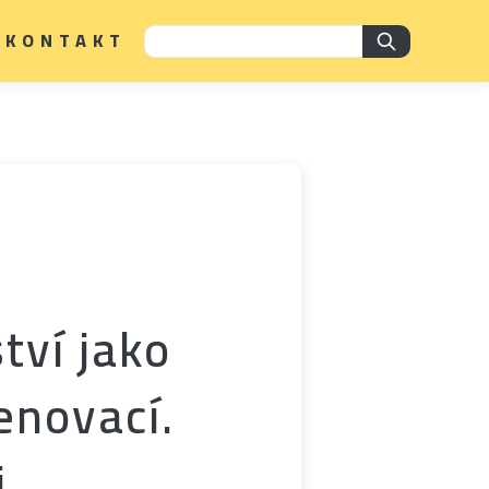
KONTAKT
tví jako
enovací.
i