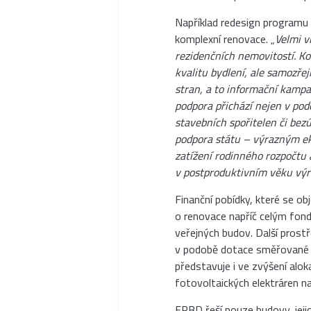
Například redesign programu
komplexní renovace. „
Velmi v
rezidenčních nemovitostí. Ko
kvalitu bydlení, ale samozře
stran, a to informační kampa
podpora přichází nejen v pod
stavebních spořitelen či be
podpora státu – výrazným e
zatížení rodinného rozpočtu 
v postproduktivním věku vý
Finanční pobídky, které se ob
o renovace napříč celým fon
veřejných budov. Další prostř
v podobě dotace směřované na
představuje i ve zvýšení alo
fotovoltaických elektráren na
EPBD řeší pouze budovy, jeji