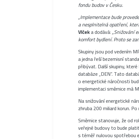
fondu budov v Česku.
„Implementace bude proveden
a nesplnitelná opatření, kter
Vlček
a dodává:
„Snižování e
komfort bydlení. Proto se z
Skupiny jsou pod vedením MPO
a jedna řeší bezemisní stan
přibývat. Další skupiny, kte
databáze „DEN“. Tato databá
o energetické náročnosti budo
implementaci směrnice má MP
Na snižování energetické nár
zhruba 200 miliard korun. Po
Směrnice stanovuje, že od r
veřejné budovy to bude platit
s téměř nulovou spotřebou e