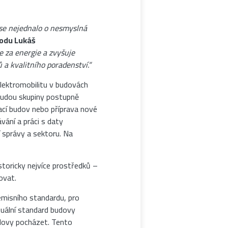
 se nejednalo o nesmyslná
hodu Lukáš
 za energie a zvyšuje
a kvalitního poradenství.“
elektromobilitu v budovách
budou skupiny postupně
vací budov nebo příprava nové
ání a práci s daty
í správy a sektoru. Na
toricky nejvíce prostředků –
ovat.
misního standardu, pro
ktuální standard budovy
udovy pocházet. Tento