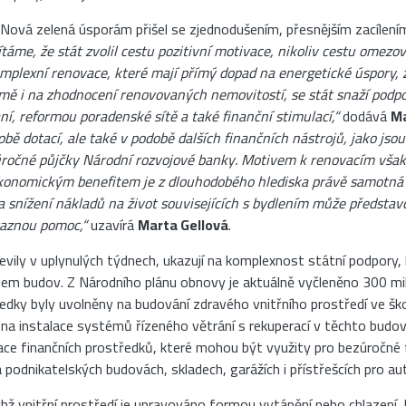
 Nová zelená úsporám přišel se zjednodušením, přesnějším zacílen
ítáme, že stát zvolil cestu pozitivní motivace, nikoliv cestu omezo
mplexní renovace, které mají přímý dopad na energetické úspory, z
jmě i na zhodnocení renovovaných nemovitostí, se stát snaží podp
ní, reformou poradenské sítě a také finanční stimulací,“
dodává
Ma
obě dotací, ale také v podobě dalších finančních nástrojů, jako js
zúročné půjčky Národní rozvojové banky. Motivem k renovacím však
konomickým benefitem je z dlouhodobého hlediska právě samotná 
a snížení nákladů na život souvisejících s bydlením může předsta
raznou pomoc,“
uzavírá
Marta Gellová
.
jevily v uplynulých týdnech, ukazují na komplexnost státní podpory,
dem budov. Z Národního plánu obnovy je aktuálně vyčleněno 300 mi
edky byly uvolněny na budování zdravého vnitřního prostředí ve ško
 instalace systémů řízeného větrání s rekuperací v těchto budová
kace finančních prostředků, které mohou být využity pro bezúročné 
 podnikatelských budovách, skladech, garážích i přístřešcích pro au
chž vnitřní prostředí je upravováno formou vytápění nebo chlazení.