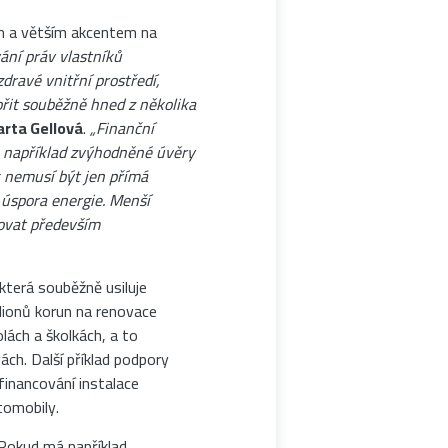
ím a větším akcentem na
vání práv vlastníků
dravé vnitřní prostředí,
ořit souběžně hned z několika
rta Gellová
.
„Finanční
ou například zvýhodněné úvěry
 nemusí být jen přímá
úspora energie. Menší
vovat především
 která souběžně usiluje
lionů korun na renovace
lách a školkách, a to
ch. Další příklad podpory
financování instalace
tomobily.
 Pokud má například