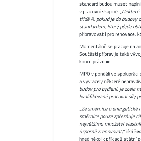
standard budou muset naplni
v pracovní skupině. „
Některé 
třídě A, pokud je do budovy 
standardem, který půjde obtí
připravovat i pro renovace, 
Momentálně se pracuje na ana
Součástí příprav je také výv
konce prázdnin.
MPO v pondělí ve spolupráci s
a vyvracely některé nepravdi
budov pro bydlení, je zcela
kvalifikované pracovní síly p
„
Ze směrnice o energetické 
směrnice pouze zpřesňuje cíle
největšímu množství vlastník
úsporně zrenovovat,“
říká
ře
hned několik příkladů státní 