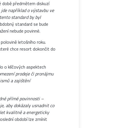
né době předmětem diskuzí
 jde například o výstavbu ve
 tento standard by byl
bdobný standard se bude
ažení nebude povinné.
olovině letošního roku.
které chce resort dokončit do
lo o klíčových aspektech
omezení prodeje či pronájmu
ismů a zajištění
dné přímé povinnosti –
 je, aby dokázaly usnadnit co
et kvalitně a energeticky
poslední období lze zmínit