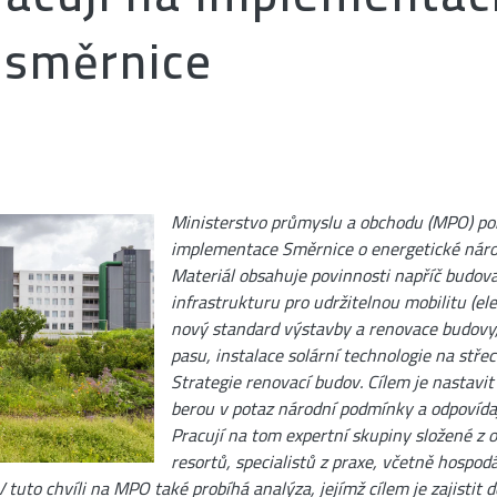
 směrnice
Ministerstvo průmyslu a obchodu (MPO) pok
implementace Směrnice o energetické náro
Materiál obsahuje povinnosti napříč budovam
infrastrukturu pro udržitelnou mobilitu (el
nový standard výstavby a renovace budovy
pasu, instalace solární technologie na stře
Strategie renovací budov. Cílem je nastavi
berou v potaz národní podmínky a odpovída
Pracují na tom expertní skupiny složené z 
resortů, specialistů z praxe, včetně hospod
V tuto chvíli na MPO také probíhá analýza, jejímž cílem je zajistit 