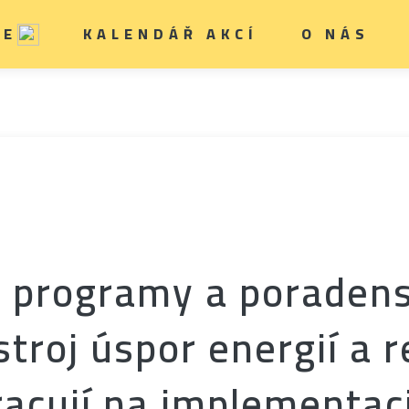
IE
KALENDÁŘ AKCÍ
O NÁS
 programy a poradens
stroj úspor energií a r
racují na implementac