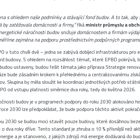
a s ohledem naše podmínky a stávající fond budov. A to tak, aby
á by zatěžovala domácnosti a firmy,“
říká
ministr průmyslu a obc
nergetické náročnosti budov snižuje domácnostem a firmám výdaje
aměříme zejména na podporu prostřednictvím podpůrných programů 
 v tuto chvíli dvě – jedna se zabývá dobíjecí infrastrukturou pro 
dard budovy. S ohledem na rozsáhlost témat, které EPBD pokrývá, 
ré budou ustaveny, budou řešit témata jako příprava Strategie reno
ze bude zásadním krokem k přehlednému a centralizovanému získáv
v. Skupina by měla sloužit ke koordinaci jednotlivých potřeb státn
O od vstupu platnosti směrnice dva roky, tedy do května 2026.
očnosti budov je v programech podpory do roku 2030 alokováno his
 roce 2030 lze předpokládat, že bude podpora těchto aktivit pokrač
oku 2030 se budou moci stavět pouze budovy, které dosáhnou beze
 o dva roky dříve. Tento standard je zhruba o 10 % přísnější než a
nergie a je stanoveno, z jakých zdrojů má energie dodávaná do b