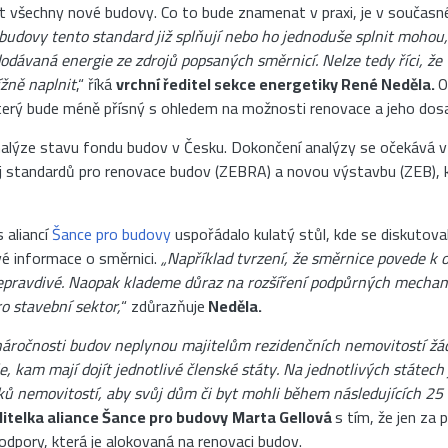
t všechny nové budovy. Co to bude znamenat v praxi, je v součas
budovy tento standard již splňují nebo ho jednoduše splnit mohou,
dodávaná energie ze zdrojů popsaných směrnicí. Nelze tedy říci, že
žně naplnit
,“ říká
vrchní ředitel sekce energetiky René Neděla.
O
který bude méně přísný s ohledem na možnosti renovace a jeho dos
lýze stavu fondu budov v Česku. Dokončení analýzy se očekává v p
oj standardů pro renovace budov (ZEBRA) a novou výstavbu (ZEB), 
 aliancí
Šance pro budovy
uspořádalo kulatý stůl, kde se diskutova
vé informace o směrnici.
„Například tvrzení, že směrnice povede k 
 nepravdivé. Naopak klademe důraz na rozšíření podpůrných mechan
ro stavební sektor,
“ zdůrazňuje
Neděla.
náročnosti budov neplynou majitelům rezidenčních nemovitostí žá
, kam mají dojít jednotlivé členské státy. Na jednotlivých státech
ů nemovitostí, aby svůj dům či byt mohli během následujících 25 l
ditelka aliance Šance pro budovy
Marta Gellová
s tím, že jen za 
podpory, která je alokovaná na renovaci budov.