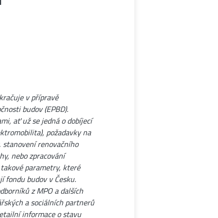
račuje v přípravě
čnosti budov (EPBD).
i, ať už se jedná o dobíjecí
ektromobilita), požadavky na
, stanovení renovačního
chy, nebo zpracování
t takové parametry, které
jí fondu budov v Česku.
odborníků z MPO a dalších
ářských a sociálních partnerů
detailní informace o stavu