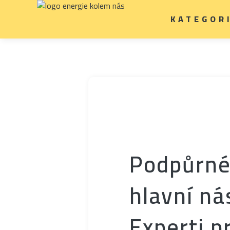
KATEGOR
Podpůrné
hlavní ná
Experti p