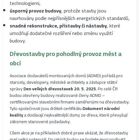
technologiemi,
úsporný provoz budovy
, protože stavby jsou
navrhovány podle nejpřísnějších energetických standardů,
snadné rekonstrukce, přístavby či nástavby
, které
umožňují dodatečné rozšíření nebo změnu využití
budovy.
Dřevostavby pro pohodlný provoz měst a
obcí
Asociace dodavatelů montovaných domů (ADMD) pořádá pro
starosty, developery, městské architekty a zástupce státní
správy
Den velkých dřevostaveb 20. 5. 2025
. Po celé ČR
budou otevřeny budovy realizované členy ADMD –
certifikovanými stavebními firmami zaměřenými na dřevostavby.
Tyto společnosti jsou držiteli certifikátu
Dokument národní
kvality
a dodávají nejkvalitnější domy ze dřeva, které převyšují
zákonem stanovené požadavky.
Cílem akce je na příkladech dobré praxe ukázat, že dřevostavby
mají velký potenciál. Do jakých budov se budete moci podívat?