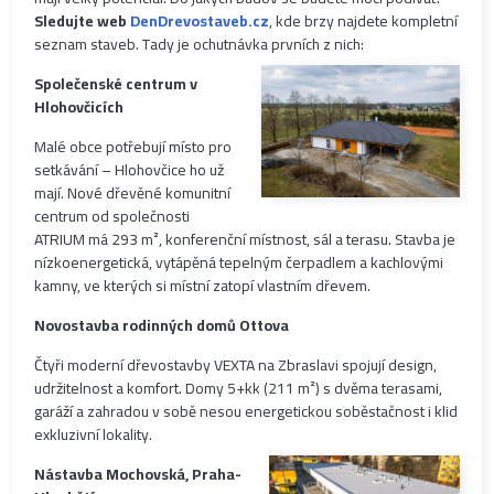
Sledujte web
DenDrevostaveb.cz
, kde brzy najdete kompletní
seznam staveb. Tady je ochutnávka prvních z nich:
Společenské centrum v
Hlohovčicích
Malé obce potřebují místo pro
setkávání – Hlohovčice ho už
mají. Nové dřevěné komunitní
centrum od společnosti
ATRIUM má 293 m², konferenční místnost, sál a terasu. Stavba je
nízkoenergetická, vytápěná tepelným čerpadlem a kachlovými
kamny, ve kterých si místní zatopí vlastním dřevem.
Novostavba rodinných domů Ottova
Čtyři moderní dřevostavby VEXTA na Zbraslavi spojují design,
udržitelnost a komfort. Domy 5+kk (211 m²) s dvěma terasami,
garáží a zahradou v sobě nesou energetickou soběstačnost i klid
exkluzivní lokality.
Nástavba Mochovská, Praha-