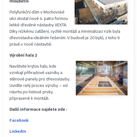
Hloubětín
Polyfunkční dům v Mochovské
ulici dostal nové 4. patro formou
lehké dřevěné nástavby VEXTA.
Díky nízkému zatížení, rychlé montáži a minimalizaci rizik byla
dřevostavba ideálním řešením. V budově je 20 bytů, z toho 6
právě v nové nástavbě.
Výrobní hala 2
Navštivte krytou halu, kde
vznikají příhradové vazníky a
stěnové panely pro dřevostavby.
Uvidíte celý proces výroby – od
návrhu po hotové prvky
připravené k montáži.
Další informace najdete zde
:
Facebook
LinkedIn