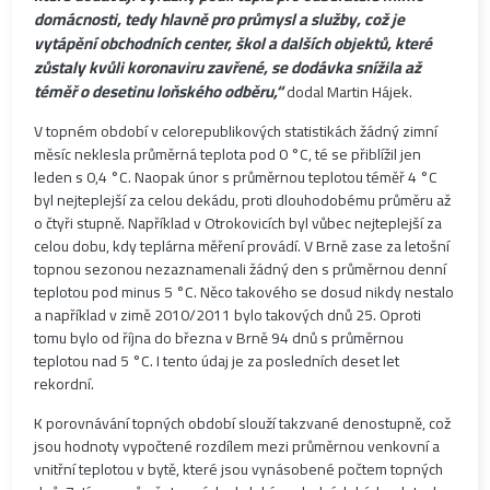
domácnosti, tedy hlavně pro průmysl a služby, což je
vytápění obchodních center, škol a dalších objektů, které
zůstaly kvůli koronaviru zavřené, se dodávka snížila až
téměř o desetinu loňského odběru,“
dodal Martin Hájek.
V topném období v celorepublikových statistikách žádný zimní
měsíc neklesla průměrná teplota pod 0 °C, té se přiblížil jen
leden s 0,4 °C. Naopak únor s průměrnou teplotou téměř 4 °C
byl nejteplejší za celou dekádu, proti dlouhodobému průměru až
o čtyři stupně. Například v Otrokovicích byl vůbec nejteplejší za
celou dobu, kdy teplárna měření provádí. V Brně zase za letošní
topnou sezonou nezaznamenali žádný den s průměrnou denní
teplotou pod minus 5 °C. Něco takového se dosud nikdy nestalo
a například v zimě 2010/2011 bylo takových dnů 25. Oproti
tomu bylo od října do března v Brně 94 dnů s průměrnou
teplotou nad 5 °C. I tento údaj je za posledních deset let
rekordní.
K porovnávání topných období slouží takzvané denostupně, což
jsou hodnoty vypočtené rozdílem mezi průměrnou venkovní a
vnitřní teplotou v bytě, které jsou vynásobené počtem topných