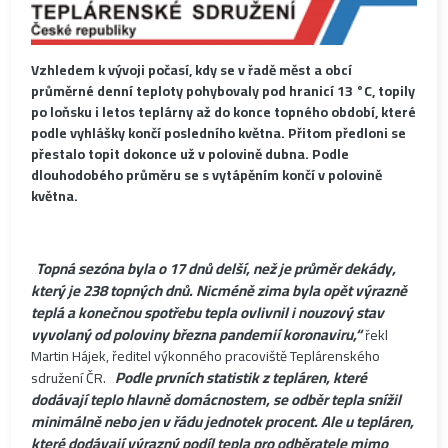
Vzhledem k vývoji počasí, kdy se v řadě měst a obcí
průměrné denní teploty pohybovaly pod hranicí 13 °C, topily
po loňsku i letos teplárny až do konce topného období, které
podle vyhlášky končí posledního května. Přitom předloni se
přestalo topit dokonce už v polovině dubna. Podle
dlouhodobého průměru se s vytápěním končí v polovině
května.
„Topná sezóna byla o 17 dnů delší, než je průměr dekády,
který je 238 topných dnů. Nicméně zima byla opět výrazně
teplá a konečnou spotřebu tepla ovlivnil i nouzový stav
vyvolaný od poloviny března pandemií koronaviru,“
řekl
Martin Hájek, ředitel výkonného pracoviště Teplárenského
„Podle prvních statistik z tepláren, které
sdružení ČR.
dodávají teplo hlavně domácnostem, se odběr tepla snížil
minimálně nebo jen v řádu jednotek procent. Ale u tepláren,
které dodávají výrazný podíl tepla pro odběratele mimo