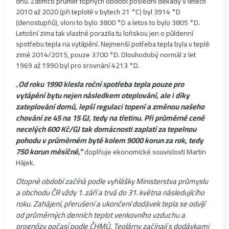
dnů. Zatímco průměr topných období poslední dekády v letech
2010 až 2020 (při teplotě v bytech 21 °C) byl 3914 °D
(denostupňů), vloni to bylo 3800 °D a letos to bylo 3805 °D.
Letošní zima tak vlastně porazila tu loňskou jen o půldenní
spotřebu tepla na vytápění. Nejmenší potřeba tepla byla v teplé
zimě 2014/2015, pouze 3700 °D. Dlouhodobý normál z let
1969 až 1990 byl pro srovnání 4213 °D.
Od roku 1990 klesla roční spotřeba tepla pouze pro
„
vytápění bytu nejen následkem oteplování, ale i díky
zateplování domů, lepší regulaci topení a změnou našeho
chování ze 45 na 15 GJ, tedy na třetinu. Při průměrné ceně
necelých 600 Kč/GJ tak domácnosti zaplatí za tepelnou
pohodu v průměrném bytě kolem 9000 korun za rok, tedy
750 korun měsíčně,“
doplňuje ekonomické souvislosti Martin
Hájek.
Otopné období začíná podle vyhlášky Ministerstva průmyslu
a obchodu ČR vždy 1. září a trvá do 31. května následujícího
roku. Zahájení, přerušení a ukončení dodávek tepla se odvíjí
od průměrných denních teplot venkovního vzduchu a
prognózy počasí podle ČHMÚ. Teplárny začínají s dodávkami