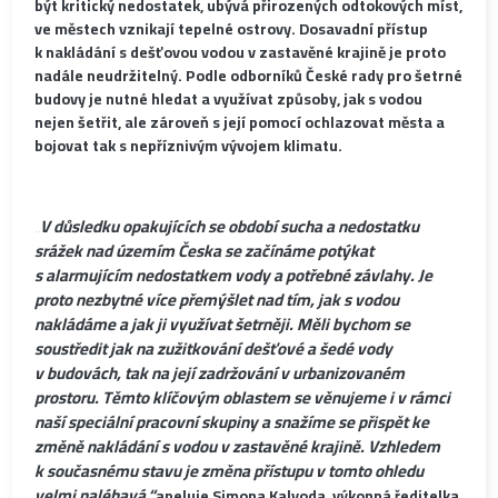
být kritický nedostatek, ubývá přirozených odtokových míst,
ve městech vznikají tepelné ostrovy. Dosavadní přístup
k nakládání s dešťovou vodou v zastavěné krajině je proto
nadále neudržitelný. Podle odborníků České rady pro šetrné
budovy je nutné hledat a využívat způsoby, jak s vodou
nejen šetřit, ale zároveň s její pomocí ochlazovat města a
bojovat tak s nepříznivým vývojem klimatu.
„V důsledku opakujících se období sucha a nedostatku
srážek nad územím Česka se začínáme potýkat
s alarmujícím nedostatkem vody a potřebné závlahy. Je
proto nezbytné více přemýšlet nad tím, jak s vodou
nakládáme a jak ji využívat šetrněji. Měli bychom se
soustředit jak na zužitkování dešťové a šedé vody
v budovách, tak na její zadržování v urbanizovaném
prostoru. Těmto klíčovým oblastem se věnujeme i v rámci
naší speciální pracovní skupiny a snažíme se přispět ke
změně nakládání s vodou v zastavěné krajině. Vzhledem
k současnému stavu je změna přístupu v tomto ohledu
velmi naléhavá,“
apeluje Simona Kalvoda, výkonná ředitelka