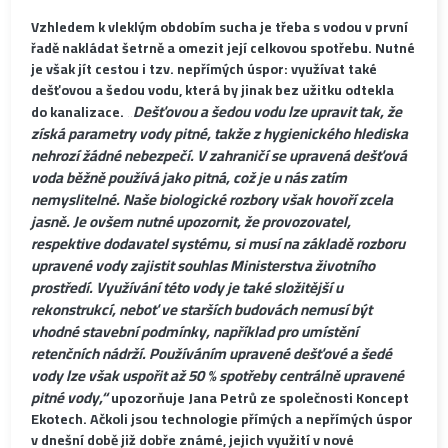
Vzhledem k vleklým obdobím sucha je třeba s vodou v první
řadě nakládat šetrně a omezit její celkovou spotřebu. Nutné
je však jít cestou i tzv. nepřímých úspor: využívat také
dešťovou a šedou vodu, která by jinak bez užitku odtekla
„Dešťovou a šedou vodu lze upravit tak, že
do kanalizace.
získá parametry vody pitné, takže z hygienického hlediska
nehrozí žádné nebezpečí. V zahraničí se upravená dešťová
voda běžně používá jako pitná, což je u nás zatím
nemyslitelné. Naše biologické rozbory však hovoří zcela
jasně. Je ovšem nutné upozornit, že provozovatel,
respektive dodavatel systému, si musí na základě rozboru
upravené vody zajistit souhlas Ministerstva životního
prostředí. Využívání této vody je také složitější u
rekonstrukcí, neboť ve starších budovách nemusí být
vhodné stavební podmínky, například pro umístění
retenčních nádrží. Používáním upravené dešťové a šedé
vody lze však uspořit až 50 % spotřeby centrálně upravené
pitné vody,“
upozorňuje Jana Petrů ze společnosti Koncept
Ekotech. Ačkoli jsou technologie přímých a nepřímých úspor
v dnešní době již dobře známé, jejich využití v nové