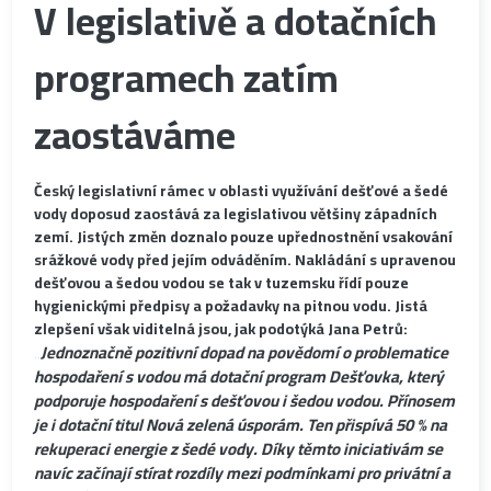
V legislativě a dotačních
programech zatím
zaostáváme
Český legislativní rámec v oblasti využívání dešťové a šedé
vody doposud zaostává za legislativou většiny západních
zemí. Jistých změn doznalo pouze upřednostnění vsakování
srážkové vody před jejím odváděním. Nakládání s upravenou
dešťovou a šedou vodou se tak v tuzemsku řídí pouze
hygienickými předpisy a požadavky na pitnou vodu. Jistá
zlepšení však viditelná jsou, jak podotýká Jana Petrů:
„Jednoznačně pozitivní dopad na povědomí o problematice
hospodaření s vodou má dotační program Dešťovka, který
podporuje hospodaření s dešťovou i šedou vodou. Přínosem
je i dotační titul Nová zelená úsporám. Ten přispívá 50 % na
rekuperaci energie z šedé vody. Díky těmto iniciativám se
navíc začínají stírat rozdíly mezi podmínkami pro privátní a