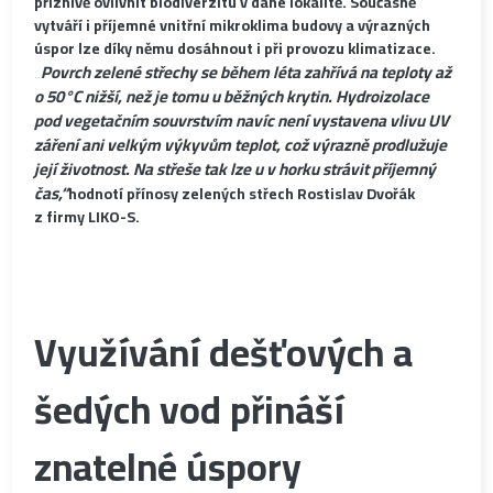
příznivě ovlivnit biodiverzitu v dané lokalitě. Současně
vytváří i příjemné vnitřní mikroklima budovy a výrazných
úspor lze díky němu dosáhnout i při provozu klimatizace.
„Povrch zelené střechy se během léta zahřívá na teploty až
o 50°C nižší, než je tomu u běžných krytin. Hydroizolace
pod vegetačním souvrstvím navíc není vystavena vlivu UV
záření ani velkým výkyvům teplot, což výrazně prodlužuje
její životnost. Na střeše tak lze u v horku strávit příjemný
čas,“
hodnotí přínosy zelených střech Rostislav Dvořák
z firmy LIKO-S.
Využívání dešťových a
šedých vod přináší
znatelné úspory