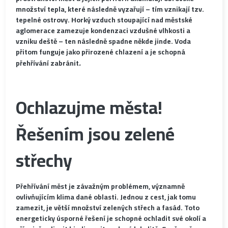
množství tepla, které následně vyzařují – tím vznikají tzv.
tepelné ostrovy. Horký vzduch stoupající nad městské
aglomerace zamezuje kondenzaci vzdušné vlhkosti a
vzniku deště – ten následně spadne někde jinde. Voda
přitom funguje jako přirozené chlazení a je schopná
.
přehřívání zabránit
Ochlazujme města!
Řešením jsou zelené
střechy
Přehřívání měst je závažným problémem, významně
ovlivňujícím klima dané oblasti. Jednou z cest, jak tomu
zamezit, je větší množství zelených střech a fasád. Toto
energeticky úsporné řešení je schopné ochladit své okolí a