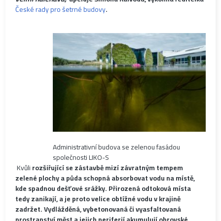
České rady pro šetrné budovy
.
Administrativní budova se zelenou fasádou
společnosti LIKO-S
Kvůli
rozšiřující se zástavbě mizí závratným tempem
zelené plochy a půda schopná absorbovat vodu na místě,
kde spadnou dešťové srážky. Přirozená odtoková místa
tedy zanikají, a je proto velice obtížné vodu v krajině
zadržet. Vydlážděná, vybetonovaná či vyasfaltovaná
prostranství měst a jejich periferií akumulují obrovské