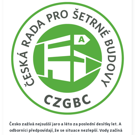
Česko zažívá nejsušší jaro a léto za poslední desítky let. A
odborníci předpovídají, že se situace nezlepší. Vody začíná