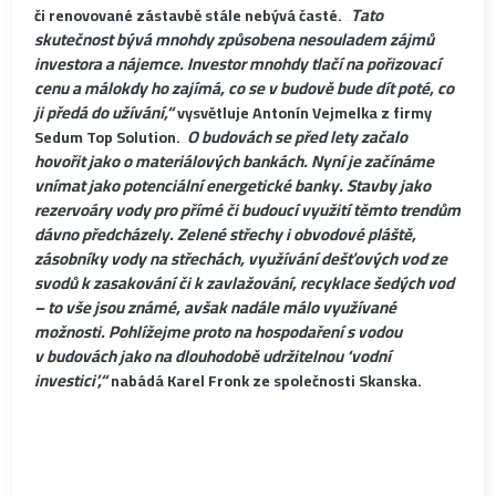
„Tato
či renovované zástavbě stále nebývá časté.
skutečnost bývá mnohdy způsobena nesouladem zájmů
investora a nájemce. Investor mnohdy tlačí na pořizovací
cenu a málokdy ho zajímá, co se v budově bude dít poté, co
ji předá do užívání,“
vysvětluje Antonín Vejmelka z firmy
„O budovách se před lety začalo
Sedum Top Solution.
hovořit jako o materiálových bankách. Nyní je začínáme
vnímat jako potenciální energetické banky. Stavby jako
rezervoáry vody pro přímé či budoucí využití těmto trendům
dávno předcházely. Zelené střechy i obvodové pláště,
zásobníky vody na střechách, využívání dešťových vod ze
svodů k zasakování či k zavlažování, recyklace šedých vod
– to vše jsou známé, avšak nadále málo využívané
možnosti. Pohlížejme proto na hospodaření s vodou
v budovách jako na dlouhodobě udržitelnou ‘vodní
investici’,“
nabádá Karel Fronk ze společnosti Skanska.