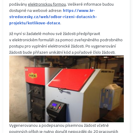
podávány
elektronickou formou
. Veškeré informace budou
dostupné na webové adrese:
https://www.kr-
stredocesky.cz/web/odbor-rizeni-dotacnich-
projektu/kotlikove-dotace
.
Již nyní si žadatelé mohou své žádosti předpřipravit
v elektronickém formuláři za pomoci zveřejněného podrobného
postupu pro vyplnění elektronické žádosti. Po vygenerování
žádosti bude přiřazen unikátní kód a pořadové číslo žádosti.
Vygenerovanou a podepsanou písemnou žádost včetně
povinných příloh je nutno doručit nejpozději do 20 pracovních