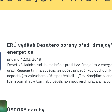
ERÚ vydává Desatero obrany před „šmejdy
energetice
přidáno 12.02. 2019
Deset základních rad, jak se bránit proti tzv. šmejdům v energe
úřad. Reaguje tím na zvyšující se počet případů, kdy obchodní
nepoctivým způsobem vůči spotřebiteli. „Tzv. šmejdům v energ
lidem pomáhat v tom, aby věděli, jaká jsou jejich práva a na co 
ÚSPORY naruby