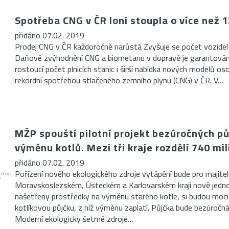
Spotřeba CNG v ČR loni stoupla o více než 
přidáno 07.02. 2019
Prodej CNG v ČR každoročně narůstá Zvyšuje se počet vozidel 
Daňové zvýhodnění CNG a biometanu v dopravě je garantov
rostoucí počet plnicích stanic i širší nabídka nových modelů o
rekordní spotřebou stlačeného zemního plynu (CNG) v ČR. V…
MŽP spouští pilotní projekt bezúročných pů
výměnu kotlů. Mezi tři kraje rozdělí 740 mi
přidáno 07.02. 2019
Pořízení nového ekologického zdroje vytápění bude pro majite
Moravskoslezském, Ústeckém a Karlovarském kraji nově jedno
našetřeny prostředky na výměnu starého kotle, si budou moci
kotlíkovou půjčku, z níž výměnu zaplatí. Půjčka bude bezúročná,
Moderní ekologicky šetrné zdroje…