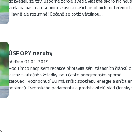
dozvěděli, že tzv. úsporné zdroje světla vlastně skoro nic neušet
zcela na nás, na osobním vkusu a našich osobních preferencích 
Hlavně ale rozumně! Občané se totiž většinou…
ÚSPORY naruby
přidáno 01.02. 2019
Pod tímto nadpisem redakce připravila sérii zásadních článků 
jejichž skutečné výsledky jsou často přinejmenším sporné.
žárovek Rozhodnutí EU má snížit spotřebu energie a snížit e
poslanců Evropského parlamentu a představitelů vlád členský