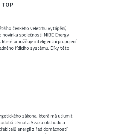
U TOP
tšího českého veletrhu vytápění,
sto novinka společnosti NIBE Energy
 které umožňuje inteligentní propojení
ladného řídicího systému. Díky této
rgetického zákona, která má utlumit
ouhodobá témata Svazu obchodu a
ebitelů energií z řad domácností