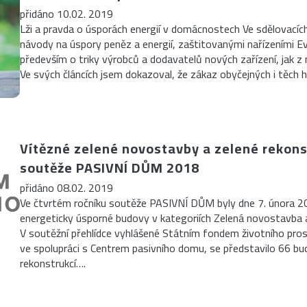
přidáno 10.02. 2019
Lži a pravda o úsporách energií v domácnostech Ve sdělovacíc
návody na úspory peněz a energií, zaštitovanými nařízeními Ev
především o triky výrobců a dodavatelů nových zařízení, jak z 
Ve svých článcích jsem dokazoval, že zákaz obyčejných i těch
Vítězné zelené novostavby a zelené rekon
soutěže PASIVNÍ DŮM 2018
přidáno 08.02. 2019
Ve čtvrtém ročníku soutěže PASIVNÍ DŮM byly dne 7. února 2
energeticky úsporné budovy v kategoriích Zelená novostavba 
V soutěžní přehlídce vyhlášené Státním fondem životního pro
ve spolupráci s Centrem pasivního domu, se představilo 66 b
rekonstrukcí….