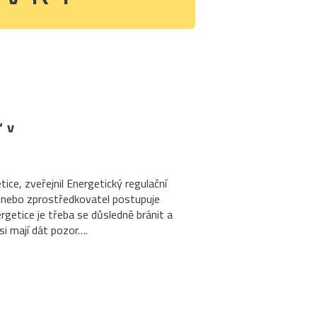
“ v
tice, zveřejnil Energetický regulační
k nebo zprostředkovatel postupuje
etice je třeba se důsledně bránit a
si mají dát pozor….