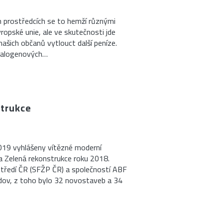
h prostředcích se to hemží různými
ropské unie, ale ve skutečnosti jde
našich občanů vytlouct další peníze.
 halogenových…
strukce
019 vyhlášeny vítězné moderní
a Zelená rekonstrukce roku 2018.
středí ČR (SFŽP ČR) a společností ABF
udov, z toho bylo 32 novostaveb a 34