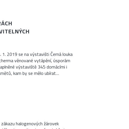
RÁCH
VITELNÝCH
. 1. 2019 se na výstavišti Černá louka
fotherma věnované vytápění, úsporám
zaplněné výstaviště 345 domácími i
námětů, kam by se mělo ubírat…
 o zákazu halogenových žárovek