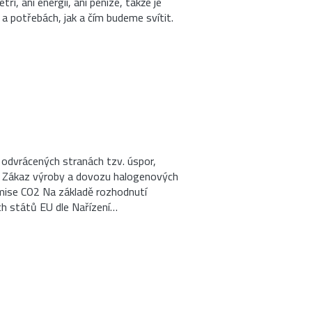
ří, ani energii, ani peníze, takže je
a potřebách, jak a čím budeme svítit.
o odvrácených stranách tzv. úspor,
 Zákaz výroby a dovozu halogenových
mise CO2 Na základě rozhodnutí
ch států EU dle Nařízení…