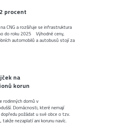
12 procent
na CNG a rozšiřuje se infrastruktura
áno do roku 2025 Výhodné ceny,
sobních automobilů a autobusů stojí za
jček na
lionů korun
le rodinných domů v
dušší. Domácnosti, které nemají
 dopředu požádat u své obce o tzv.
 takže nezaplatí ani korunu navíc.