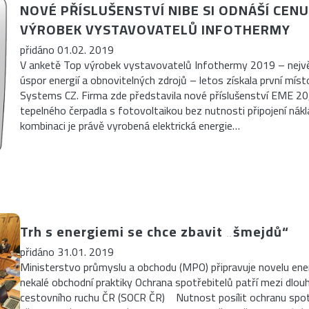
NOVÉ PŘÍSLUŠENSTVÍ NIBE SI ODNÁŠÍ CEN
VÝROBEK VYSTAVOVATELŮ INFOTHERMY
přidáno 01.02. 2019
V anketě Top výrobek vystavovatelů Infothermy 2019 – nejvě
úspor energií a obnovitelných zdrojů – letos získala první mí
Systems CZ. Firma zde představila nové příslušenství EME 20,
tepelného čerpadla s fotovoltaikou bez nutnosti připojení nák
kombinaci je právě vyrobená elektrická energie…
Trh s energiemi se chce zbavit „šmejdů“
přidáno 31.01. 2019
Ministerstvo průmyslu a obchodu (MPO) připravuje novelu ene
nekalé obchodní praktiky Ochrana spotřebitelů patří mezi dl
cestovního ruchu ČR (SOCR ČR) Nutnost posílit ochranu spotř