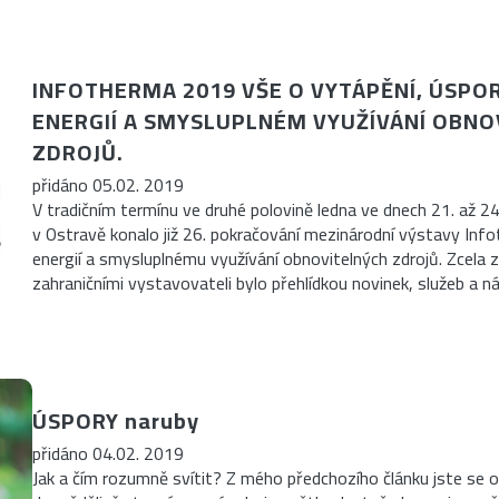
INFOTHERMA 2019 VŠE O VYTÁPĚNÍ, ÚSPO
ENERGIÍ A SMYSLUPLNÉM VYUŽÍVÁNÍ OBNO
ZDROJŮ.
přidáno 05.02. 2019
V tradičním termínu ve druhé polovině ledna ve dnech 21. až 24
v Ostravě konalo již 26. pokračování mezinárodní výstavy In
energií a smysluplnému využívání obnovitelných zdrojů. Zcela 
zahraničními vystavovateli bylo přehlídkou novinek, služeb a 
ÚSPORY naruby
přidáno 04.02. 2019
Jak a čím rozumně svítit? Z mého předchozího článku jste se